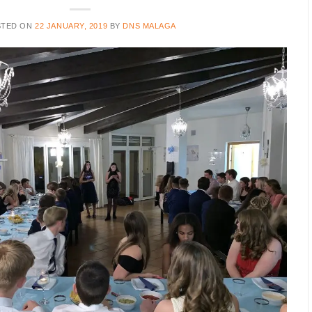
STED ON
22 JANUARY, 2019
BY
DNS MALAGA