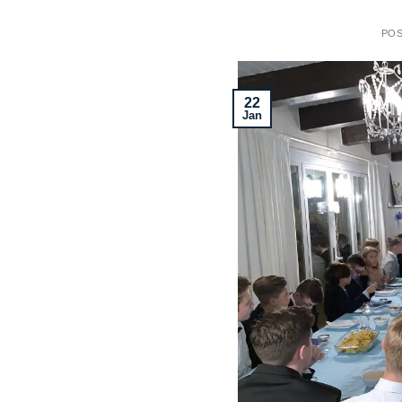
PO
22
Jan