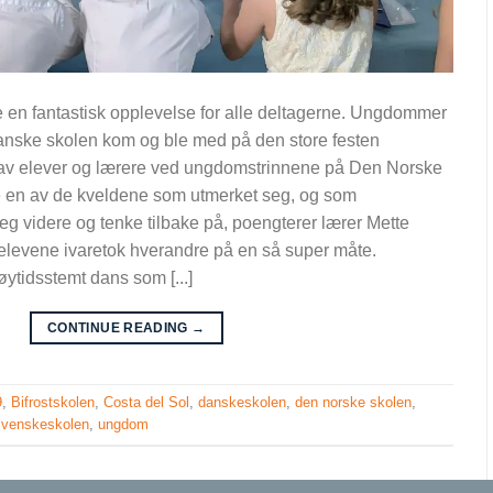
le en fantastisk opplevelse for alle deltagerne. Ungdommer
anske skolen kom og ble med på den store festen
 av elever og lærere ved ungdomstrinnene på Den Norske
e en av de kveldene som utmerket seg, og som
 videre og tenke tilbake på, poengterer lærer Mette
elevene ivaretok hverandre på en så super måte.
øytidsstemt dans som [...]
CONTINUE READING
→
9
,
Bifrostskolen
,
Costa del Sol
,
danskeskolen
,
den norske skolen
,
svenskeskolen
,
ungdom