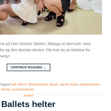
 på Den Norske Skolen, Málaga et stort ball, med
ke og den danske skolen. Her kan du se bildene fra
entyr:
CONTINUE READING
→
Tagged
ball
,
bifrost
,
Bifrostskolen
,
dansk
,
dansk skole
,
danskeskolen
,
 skolan
,
svenskeskolen
ANNET
Ballets helter