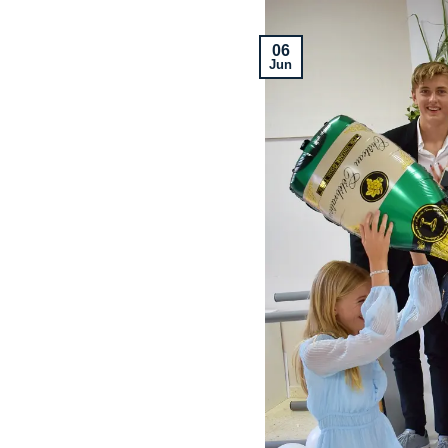
06
Jun