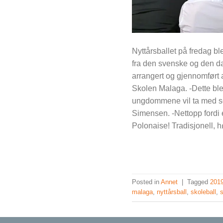
Nyttårsballet på fredag b
fra den svenske og den d
arrangert og gjennomført
Skolen Malaga. -Dette bl
ungdommene vil ta med seg
Simensen. -Nettopp fordi 
Polonaise! Tradisjonell, h
Posted in
Annet
|
Tagged
201
malaga
,
nyttårsball
,
skoleball
,