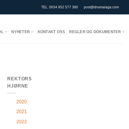
TEL: 0034 952 577 380
post@dnsmalaga.com
OL
NYHETER
KONTAKT OSS
REGLER OG DOKUMENTER
REKTORS
HJØRNE
2020
2021
2022