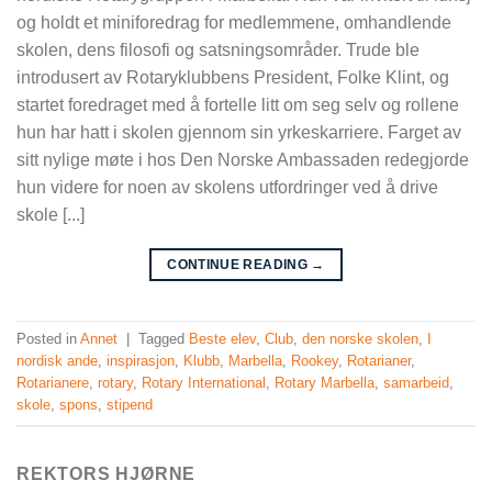
og holdt et miniforedrag for medlemmene, omhandlende
skolen, dens filosofi og satsningsområder. Trude ble
introdusert av Rotaryklubbens President, Folke Klint, og
startet foredraget med å fortelle litt om seg selv og rollene
hun har hatt i skolen gjennom sin yrkeskarriere. Farget av
sitt nylige møte i hos Den Norske Ambassaden redegjorde
hun videre for noen av skolens utfordringer ved å drive
skole [...]
CONTINUE READING
→
Posted in
Annet
|
Tagged
Beste elev
,
Club
,
den norske skolen
,
I
nordisk ande
,
inspirasjon
,
Klubb
,
Marbella
,
Rookey
,
Rotarianer
,
Rotarianere
,
rotary
,
Rotary International
,
Rotary Marbella
,
samarbeid
,
skole
,
spons
,
stipend
REKTORS HJØRNE