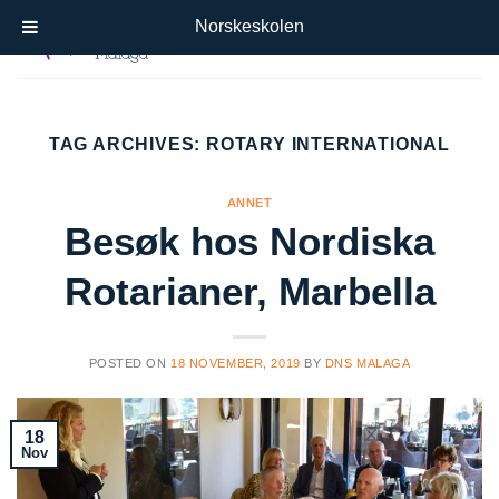
Skip
Norskeskolen
to
content
TAG ARCHIVES:
ROTARY INTERNATIONAL
ANNET
Besøk hos Nordiska
Rotarianer, Marbella
POSTED ON
18 NOVEMBER, 2019
BY
DNS MALAGA
18
Nov