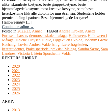
alike, skumleste kostyme, beste gruppekostyme, beste
hjemmelagede kostyme, mest kreative kostyme, samt beste
lærerkostyme fikk alle diplom for innsatsen sin. Studentene holder
premieutdeling i patioen Beste hjemmelagede kostyme!
Halloweengøy [...]
Continue reading
→
Posted in
2022/23
,
Annet
|
Tagged
Andrea Kroken
,
Anette
Furuseth Larsen
,
dennorskeskolenmalaga
,
Halloween
,
Halloween i
Málaga
,
Helene Olaysen Hjelle
,
Høgskulen i Volda
,
Joachim Greve
Børhaug
,
Lovise Andrea Valderhaug
,
Lærerhøgskulen
,
lærerstudenter
,
Praksisperiode. praksis i Málaga
,
Sandra Sætre
,
Sara
Landnes
,
Victoria Ulstein Sporsheim
,
Volda
REKTORS HJØRNE
2020
2021
2022
2023
2024
2025
2026
ARKIV
2013