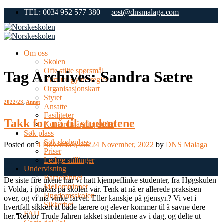
Skip
TEL: 0034 952 577 380
post@dnsmalaga.com
to
content
Om oss
Skolen
Ofte stilte spørsmål
Tag Archives:
Sandra Sætre
Våre tre gylne regler
Organisasjonskart
Styret
2022/23
,
Annet
Ansatte
Fasiliteter
Takk for nå til studentene
Kontorets åpningstider
Søk plass
Søk skoleplass
Posted on
4 November, 2022
4 November, 2022
by
DNS Malaga
Priser
Ledige stillinger
04
Undervisning
Nov
Barnetrinnet
De siste fire ukene har vi hatt kjempeflinke studenter, fra Høgskulen
Mellomtrinnet
i Volda, i praksis på skolen vår. Tenk at nå er allerede praksisen
Ungdomsskolen
over, og vi må vinke farvel. Eller kanskje på gjensyn? Vi vet i
Sikkerhet
hvertfall sikkert at både lærere og elever kommer til å savne dere
FAU
her. Rektor Trude Jahren takket studentene av i dag, og delte ut