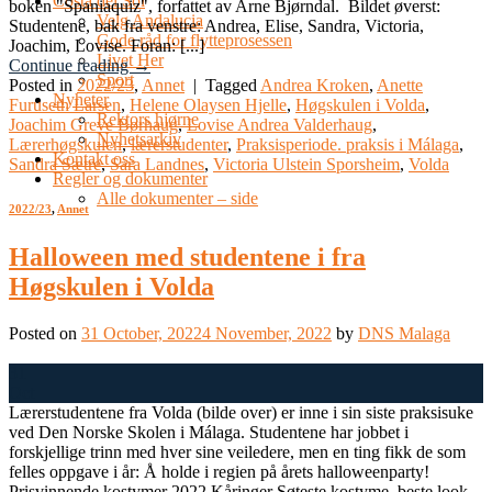
Costa del Sol
boken "Spaniaquiz", forfattet av Arne Bjørndal. Bildet øverst:
Velg Andalucia
Studentene, bak fra venstre: Andrea, Elise, Sandra, Victoria,
Gode råd for flytteprosessen
Joachim, Lovise. Foran: [...]
Livet Her
Continue reading
→
Sport
Posted in
2022/23
,
Annet
|
Tagged
Andrea Kroken
,
Anette
Nyheter
Furuseth Larsen
,
Helene Olaysen Hjelle
,
Høgskulen i Volda
,
Rektors hjørne
Joachim Greve Børhaug
,
Lovise Andrea Valderhaug
,
Nyhetsarkiv
Lærerhøgskulen
,
lærerstudenter
,
Praksisperiode. praksis i Málaga
,
Kontakt oss
Sandra Sætre
,
Sara Landnes
,
Victoria Ulstein Sporsheim
,
Volda
Regler og dokumenter
Alle dokumenter – side
2022/23
,
Annet
Halloween med studentene i fra
Høgskulen i Volda
Posted on
31 October, 2022
4 November, 2022
by
DNS Malaga
31
Oct
Lærerstudentene fra Volda (bilde over) er inne i sin siste praksisuke
ved Den Norske Skolen i Málaga. Studentene har jobbet i
forskjellige trinn med hver sine veiledere, men en ting fikk de som
felles oppgave i år: Å holde i regien på årets halloweenparty!
Prisvinnende kostymer 2022 Kåringer Søteste kostyme, beste look-