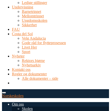
Ledige stillinger
Undervisning
Barnetrinnet
Mellomtrinnet
Ungdomsskolen
Sikkerhet
FAU
Costa del Sol
Velg Andalucia
Gode råd for flytteprosessen
Livet Her
Sport
Nyheter
Rektors hjørne
Nyhetsarkiv
Kontakt oss
Regler og dokumenter
Alle dokumenter – side
TEL: 0034 952 577 380
post@dnsmalaga.com
Norskeskolen
Om oss
Skolen