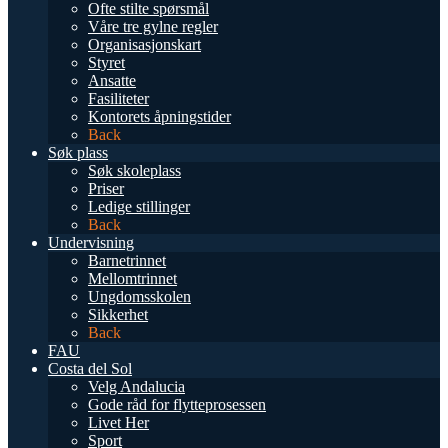
Ofte stilte spørsmål
Våre tre gylne regler
Organisasjonskart
Styret
Ansatte
Fasiliteter
Kontorets åpningstider
Back
Søk plass
Søk skoleplass
Priser
Ledige stillinger
Back
Undervisning
Barnetrinnet
Mellomtrinnet
Ungdomsskolen
Sikkerhet
Back
FAU
Costa del Sol
Velg Andalucia
Gode råd for flytteprosessen
Livet Her
Sport