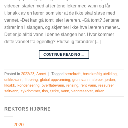
videoen starter med at jentene leker med vann og får
tilsnakk av en lærer, som sier at de ikke skal sløse med
vannet. -Det kan gå tomt, sier læreren. -Gå tomt? Jentene
stirrer inn i slangen, og skjønner ikke hva læreren mener..
Det er jo alltid vann i denne slangen her. Hvor kommer
dette vannet fra egentlig? Plutselig forandrer [...]
CONTINUE READING
→
Posted in
2022/23
,
Annet
|
Tagged
bærekraft
,
bærekraftig utvikling
,
drikkevann
,
filtrering
,
global oppvarming
,
grunnvann
,
isbreer
,
jorden
,
kloakk
,
kondensering
,
overflatevann
,
rensing
,
rent vann
,
ressurser
,
saltvann
,
sykdommer
,
tiss
,
tørke
,
vann
,
vannreserver
,
ørken
REKTORS HJØRNE
2020