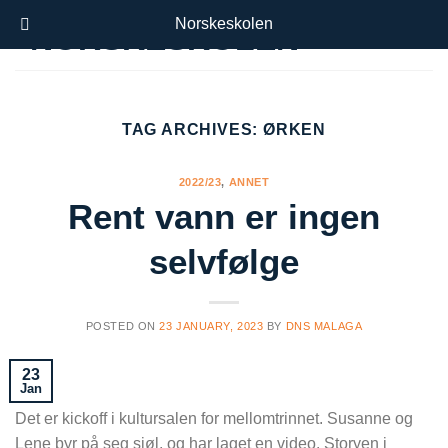
Skip
Norskeskolen
to
content
TAG ARCHIVES:
ØRKEN
2022/23
,
ANNET
Rent vann er ingen
selvfølge
POSTED ON
23 JANUARY, 2023
BY
DNS MALAGA
23
Jan
Det er kickoff i kultursalen for mellomtrinnet. Susanne og
Lene byr på seg sjøl, og har laget en video. Storyen i