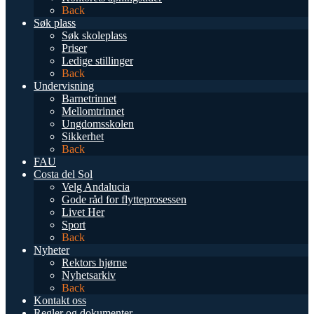
Back
Søk plass
Søk skoleplass
Priser
Ledige stillinger
Back
Undervisning
Barnetrinnet
Mellomtrinnet
Ungdomsskolen
Sikkerhet
Back
FAU
Costa del Sol
Velg Andalucia
Gode råd for flytteprosessen
Livet Her
Sport
Back
Nyheter
Rektors hjørne
Nyhetsarkiv
Back
Kontakt oss
Regler og dokumenter