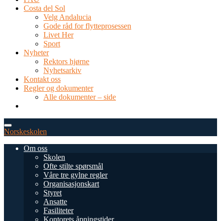
Costa del Sol
Velg Andalucia
Gode råd for flytteprosessen
Livet Her
Sport
Nyheter
Rektors hjørne
Nyhetsarkiv
Kontakt oss
Regler og dokumenter
Alle dokumenter – side
TEL: 0034 952 577 380
post@dnsmalaga.com
Norskeskolen
Om oss
Skolen
Ofte stilte spørsmål
Våre tre gylne regler
Organisasjonskart
Styret
Ansatte
Fasiliteter
Kontorets åpningstider