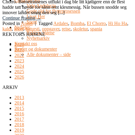
Costa del Sol
Chorro. Barnetrinnenes utflukt i dag ble litt kjøligere enn de flest
Velg Andalucia
hadde tatt høyde for sånn rent klesmessig. Når bussen snodde seg
Gode råd for flytteprosessen
innover landet smøg den seg [...]
Livet Her
Continue reading
→
Sport
Posted in
Annet
|
Tagged
Ardales
,
Bomba
,
El Chorro
,
Hi Ho Ha
,
Nyheter
kaldt
,
leker
,
natursti
,
oppgaver
,
reise
,
skoletur
,
spania
Rektors hjørne
REKTORS HJØRNE
Nyhetsarkiv
Kontakt oss
2020
Regler og dokumenter
2021
Alle dokumenter – side
2022
2023
2024
2025
2026
ARKIV
2013
2014
2015
2016
2017
2018
2019