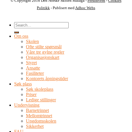
© Copyright 2016 Den Norske Skolen Malaga -
Personvern
-
Cookies
Politikk
- Publisert med
Adhoc Webs
Om oss
Skolen
Ofte stilte spørsmål
Våre tre gylne regler
Organisasjonskart
Styret
Ansatte
Fasiliteter
Kontorets åpningstider
Søk plass
Søk skoleplass
Priser
Ledige stillinger
Undervisning
Barnetrinnet
Mellomtrinnet
Ungdomsskolen
Sikkerhet
FAU