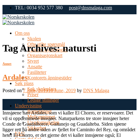
Skip
TEL: 0034 952 577 380
post@dnsmalaga.com
to
content
Om oss
Skolen
Ofte stilte spørsmål
Tag Archives:
natursti
Våre tre gylne regler
Organisasjonskart
Styret
Annet
Ansatte
Fasiliteter
Ardales
Kontorets åpningstider
Søk plass
Søk skoleplass
Posted on
7 June, 2019
10 June, 2019
by
DNS Malaga
Priser
Ledige stillinger
07
Undervisning
Jun
Barnetrinnet
Innsjøene nær Ardales, som vi kaller El Chorro, er reservoarer. Det
Mellomtrinnet
vil si oppdemmede innsjøer. Naturparkens tre store innsjøer heter
Ungdomsskolen
Conde de Guadalhorce, Gaitanejo og Guadalteba. Siden sjøene
Sikkerhet
ligger rett på andre siden av fjellet for Caminito del Rey, og området
FAU
heter El Chorro, er det gjerne det vi kaller innsjøene også; El