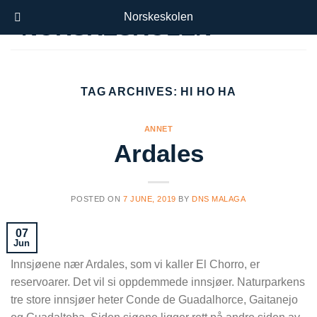
Skip
Norskeskolen
to
content
TAG ARCHIVES:
HI HO HA
ANNET
Ardales
POSTED ON
7 JUNE, 2019
BY
DNS MALAGA
07
Jun
Innsjøene nær Ardales, som vi kaller El Chorro, er
reservoarer. Det vil si oppdemmede innsjøer. Naturparkens
tre store innsjøer heter Conde de Guadalhorce, Gaitanejo