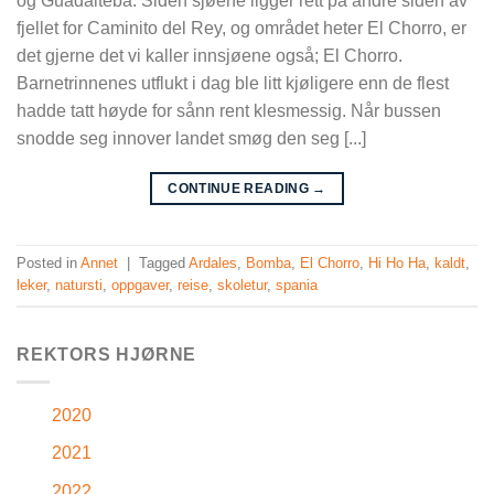
og Guadalteba. Siden sjøene ligger rett på andre siden av
fjellet for Caminito del Rey, og området heter El Chorro, er
det gjerne det vi kaller innsjøene også; El Chorro.
Barnetrinnenes utflukt i dag ble litt kjøligere enn de flest
hadde tatt høyde for sånn rent klesmessig. Når bussen
snodde seg innover landet smøg den seg [...]
CONTINUE READING
→
Posted in
Annet
|
Tagged
Ardales
,
Bomba
,
El Chorro
,
Hi Ho Ha
,
kaldt
,
leker
,
natursti
,
oppgaver
,
reise
,
skoletur
,
spania
REKTORS HJØRNE
2020
2021
2022