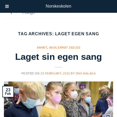
Skip
Norskeskolen
to
content
TAG ARCHIVES:
LAGET EGEN SANG
ANNET
,
SKOLEÅRET 2021/22
Laget sin egen sang
POSTED ON
23 FEBRUARY, 2022
BY
DNS MALAGA
23
Feb