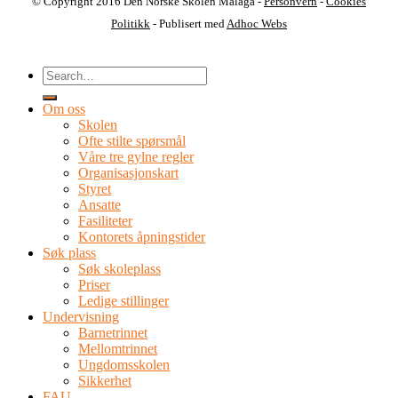
© Copyright 2016 Den Norske Skolen Malaga -
Personvern
-
Cookies
Politikk
- Publisert med
Adhoc Webs
Om oss
Skolen
Ofte stilte spørsmål
Våre tre gylne regler
Organisasjonskart
Styret
Ansatte
Fasiliteter
Kontorets åpningstider
Søk plass
Søk skoleplass
Priser
Ledige stillinger
Undervisning
Barnetrinnet
Mellomtrinnet
Ungdomsskolen
Sikkerhet
FAU