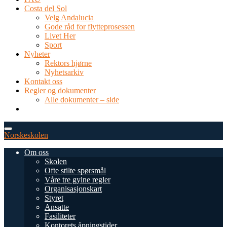
Costa del Sol
Velg Andalucia
Gode råd for flytteprosessen
Livet Her
Sport
Nyheter
Rektors hjørne
Nyhetsarkiv
Kontakt oss
Regler og dokumenter
Alle dokumenter – side
TEL: 0034 952 577 380
post@dnsmalaga.com
Norskeskolen
Om oss
Skolen
Ofte stilte spørsmål
Våre tre gylne regler
Organisasjonskart
Styret
Ansatte
Fasiliteter
Kontorets åpningstider