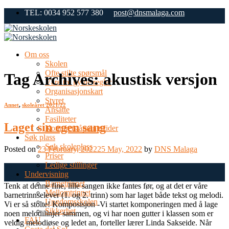
Skip
TEL: 0034 952 577 380
post@dnsmalaga.com
to
content
Om oss
Skolen
Ofte stilte spørsmål
Tag Archives:
akustisk versjon
Våre tre gylne regler
Organisasjonskart
Styret
Annet
,
skoleåret 2021/22
Ansatte
Fasiliteter
Laget sin egen sang
Kontorets åpningstider
Søk plass
Søk skoleplass
Posted on
23 February, 2022
25 May, 2022
by
DNS Malaga
Priser
Ledige stillinger
23
Undervisning
Feb
Barnetrinnet
Tenk at denne fine, lille sangen ikke fantes før, og at det er våre
Mellomtrinnet
barnetrinnselever (1. og 2. trinn) som har laget både tekst og melodi.
Ungdomsskolen
Vi er så stolte! Komposisjon -Vi startet komponeringen med å lage
Sikkerhet
noen melodilinjer sammen, og vi har noen gutter i klassen som er
FAU
veldig melodiøse og ledet an, forteller lærer Linda Sakseide. Når