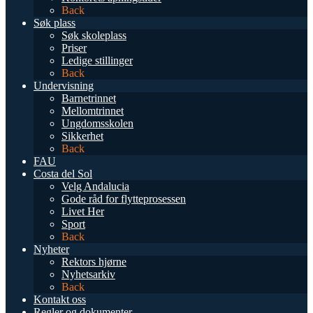
Back
Søk plass
Søk skoleplass
Priser
Ledige stillinger
Back
Undervisning
Barnetrinnet
Mellomtrinnet
Ungdomsskolen
Sikkerhet
Back
FAU
Costa del Sol
Velg Andalucia
Gode råd for flytteprosessen
Livet Her
Sport
Back
Nyheter
Rektors hjørne
Nyhetsarkiv
Back
Kontakt oss
Regler og dokumenter