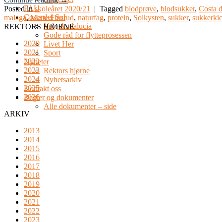
FAU
Posted in
skoleåret 2020/21
|
Tagged
blodprøve
,
blodsukker
,
Costa d
Costa del Sol
malaga
,
Mette Finsrud
,
naturfag
,
protein
,
Solkysten
,
sukker
,
sukkerki
Velg Andalucia
REKTORS HJØRNE
Gode råd for flytteprosessen
2020
Livet Her
2021
Sport
2022
Nyheter
2023
Rektors hjørne
2024
Nyhetsarkiv
2025
Kontakt oss
2026
Regler og dokumenter
Alle dokumenter – side
ARKIV
2013
2014
2015
2016
2017
2018
2019
2020
2021
2022
2023