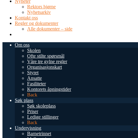
Nyheter
Rektors hjørne
Nyhetsarkiv
Kontakt oss
Regler og dokumenter
Alle dokumenter – side
TEL: 0034 952 577 380
post@dnsmalaga.com
Om oss
Skolen
Ofte stilte spørsmål
Våre tre gylne regler
Organisasjonskart
Styret
Ansatte
Fasiliteter
Kontorets åpningstider
Back
Søk plass
Søk skoleplass
Priser
Ledige stillinger
Back
Undervisning
Barnetrinnet