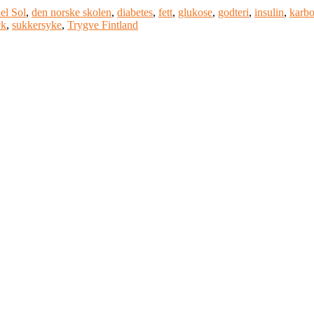
el Sol
,
den norske skolen
,
diabetes
,
fett
,
glukose
,
godteri
,
insulin
,
karbo
ck
,
sukkersyke
,
Trygve Fintland