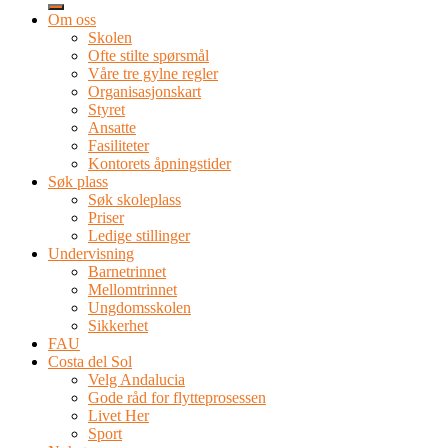
Om oss
Skolen
Ofte stilte spørsmål
Våre tre gylne regler
Organisasjonskart
Styret
Ansatte
Fasiliteter
Kontorets åpningstider
Søk plass
Søk skoleplass
Priser
Ledige stillinger
Undervisning
Barnetrinnet
Mellomtrinnet
Ungdomsskolen
Sikkerhet
FAU
Costa del Sol
Velg Andalucia
Gode råd for flytteprosessen
Livet Her
Sport