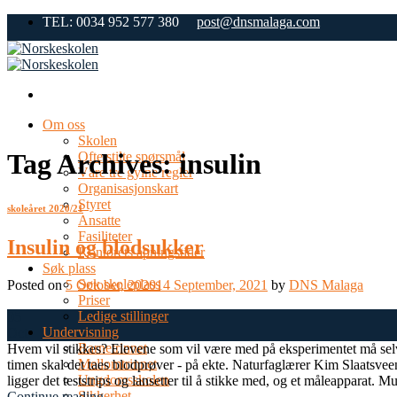
Skip
TEL: 0034 952 577 380
post@dnsmalaga.com
to
content
Om oss
Skolen
Tag Archives:
insulin
Ofte stilte spørsmål
Våre tre gylne regler
Organisasjonskart
Styret
skoleåret 2020/21
Ansatte
Fasiliteter
Insulin og blodsukker
Kontorets åpningstider
Søk plass
Søk skoleplass
Posted on
5 October, 2020
14 September, 2021
by
DNS Malaga
Priser
Ledige stillinger
05
Undervisning
Oct
Barnetrinnet
Hvem vil stikkes? Elevene som vil være med på eksperimentet må selv 
Mellomtrinnet
timen skal det taes blodprøver - på ekte. Naturfaglærer Kim Slaatsveen
Ungdomsskolen
ligger det teststrips og lansetter til å stikke med, og et måleapparat. M
Sikkerhet
Continue reading
→