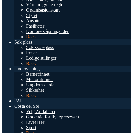
Våre tre gylne regler
Organisasjonskart
Styret
Ansatte
Fasiliteter
Kontorets åpningstider
Back
Søk plass
Søk skoleplass
Priser
Ledige stillinger
Back
Undervisning
Barnetrinnet
Mellomtrinnet
Ungdomsskolen
Sikkerhet
Back
FAU
Costa del Sol
Velg Andalucia
Gode råd for flytteprosessen
Livet Her
Sport
Back