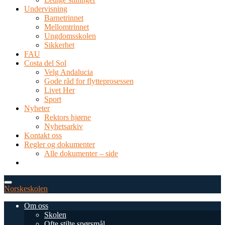
Undervisning
Barnetrinnet
Mellomtrinnet
Ungdomsskolen
Sikkerhet
FAU
Costa del Sol
Velg Andalucia
Gode råd for flytteprosessen
Livet Her
Sport
Nyheter
Rektors hjørne
Nyhetsarkiv
Kontakt oss
Regler og dokumenter
Alle dokumenter – side
TEL: 0034 952 577 380
post@dnsmalaga.com
Norskeskolen
Om oss
Skolen
Ofte stilte spørsmål