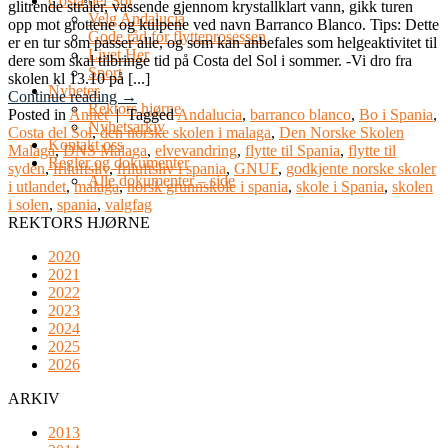
Costa del Sol
glitrende stråler, vassende gjennom krystallklart vann, gikk turen
Velg Andalucia
opp mot grottene og kulpene ved navn Barranco Blanco. Tips: Dette
Gode råd for flytteprosessen
er en tur som passer alle, og som kan anbefales som helgeaktivitet til
Livet Her
dere som skal tilbringe tid på Costa del Sol i sommer. -Vi dro fra
Sport
skolen kl 13.10 på [...]
Nyheter
Continue reading
→
Rektors hjørne
Posted in
Annet
|
Tagged
Andalucia
,
barranco blanco
,
Bo i Spania
,
Nyhetsarkiv
Costa del Sol
,
den norske skolen i malaga
,
Den Norske Skolen
Kontakt oss
Malaga
,
DNS Malaga
,
elvevandring
,
flytte til Spania
,
flytte til
Regler og dokumenter
syden
,
friluftsliv
,
friluftsliv i spania
,
GNUF
,
godkjente norske skoler
Alle dokumenter – side
i utlandet
,
malaga
,
norsk grunnskole i spania
,
skole i Spania
,
skolen
i solen
,
spania
,
valgfag
REKTORS HJØRNE
2020
2021
2022
2023
2024
2025
2026
ARKIV
2013