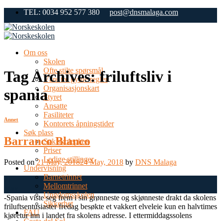
Skip
TEL: 0034 952 577 380
post@dnsmalaga.com
to
content
Om oss
Skolen
Ofte stilte spørsmål
Tag Archives:
friluftsliv i
Våre tre gylne regler
Organisasjonskart
spania
Styret
Ansatte
Fasiliteter
Annet
Kontorets åpningstider
Søk plass
Barranco Blanco
Søk skoleplass
Priser
Ledige stillinger
Posted on
21 May, 2018
24 May, 2018
by
DNS Malaga
Undervisning
Barnetrinnet
21
Mellomtrinnet
May
Ungdomsskolen
-Spania viste seg frem i sin grønneste og skjønneste drakt da skolens
Sikkerhet
friluftsentusiaster fredag besøkte et vakkert elveleie kun en halvtimes
FAU
kjøretur inn i landet fra skolens adresse. I ettermiddagssolens