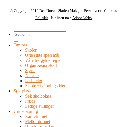
© Copyright 2016 Den Norske Skolen Malaga -
Personvern
-
Cookies
Politikk
- Publisert med
Adhoc Webs
Om oss
Skolen
Ofte stilte spørsmål
Våre tre gylne regler
Organisasjonskart
Styret
Ansatte
Fasiliteter
Kontorets åpningstider
Søk plass
Søk skoleplass
Priser
Ledige stillinger
Undervisning
Barnetrinnet
Mellomtrinnet
Ungdomsskolen