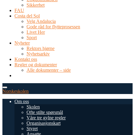
Sikkerhet
FAU
Costa del Sol
Velg Andalucia
Gode råd for flytteprosessen
Livet Her
Sport
Nyheter
Rektors hjørne
Nyhetsarkiv
Kontakt oss
Regler og dokumenter
Alle dokumenter – side
TEL: 0034 952 577 380
post@dnsmalaga.com
Norskeskolen
Om oss
Skolen
Ofte stilte spørsmål
Våre tre gylne regler
Organisasjonskart
Styret
Ansatte