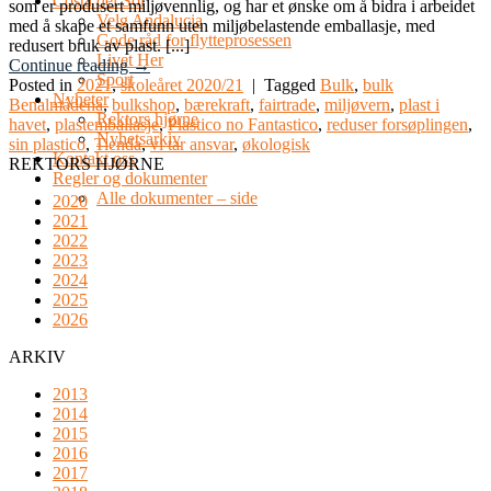
Costa del Sol
som er produsert miljøvennlig, og har et ønske om å bidra i arbeidet
Velg Andalucia
med å skape et samfunn uten miljøbelastende emballasje, med
Gode råd for flytteprosessen
redusert bruk av plast. [...]
Livet Her
Continue reading
→
Sport
Posted in
2021
,
skoleåret 2020/21
|
Tagged
Bulk
,
bulk
Nyheter
Benalmádena
,
bulkshop
,
bærekraft
,
fairtrade
,
miljøvern
,
plast i
Rektors hjørne
havet
,
plastemballasje
,
Plastico no Fantastico
,
reduser forsøplingen
,
Nyhetsarkiv
sin plastico
,
Tienda
,
vi tar ansvar
,
økologisk
Kontakt oss
REKTORS HJØRNE
Regler og dokumenter
Alle dokumenter – side
2020
2021
2022
2023
2024
2025
2026
ARKIV
2013
2014
2015
2016
2017