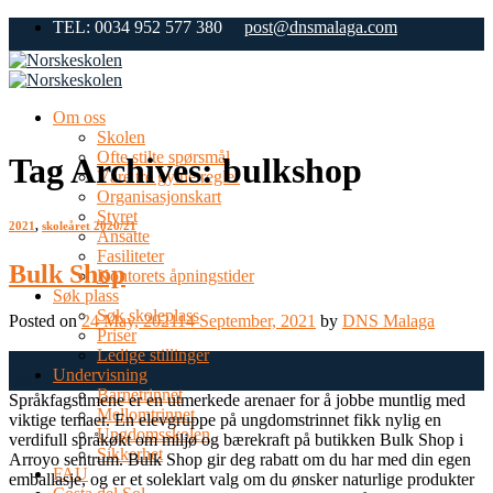
Skip
TEL: 0034 952 577 380
post@dnsmalaga.com
to
content
Om oss
Skolen
Ofte stilte spørsmål
Tag Archives:
bulkshop
Våre tre gylne regler
Organisasjonskart
Styret
2021
,
skoleåret 2020/21
Ansatte
Fasiliteter
Bulk Shop
Kontorets åpningstider
Søk plass
Søk skoleplass
Posted on
24 May, 2021
14 September, 2021
by
DNS Malaga
Priser
Ledige stillinger
24
Undervisning
May
Barnetrinnet
Språkfagstimene er en utmerkede arenaer for å jobbe muntlig med
Mellomtrinnet
viktige temaer. En elevgruppe på ungdomstrinnet fikk nylig en
Ungdomsskolen
verdifull språkøkt om miljø og bærekraft på butikken Bulk Shop i
Sikkerhet
Arroyo sentrum. Bulk Shop gir deg rabatt om du har med din egen
FAU
emballasje, og er et soleklart valg om du ønsker naturlige produkter