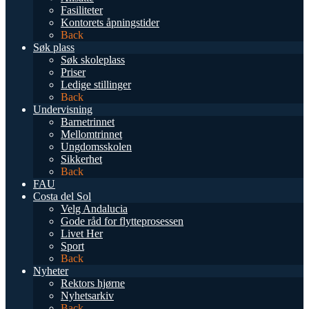
Fasiliteter
Kontorets åpningstider
Back
Søk plass
Søk skoleplass
Priser
Ledige stillinger
Back
Undervisning
Barnetrinnet
Mellomtrinnet
Ungdomsskolen
Sikkerhet
Back
FAU
Costa del Sol
Velg Andalucia
Gode råd for flytteprosessen
Livet Her
Sport
Back
Nyheter
Rektors hjørne
Nyhetsarkiv
Back