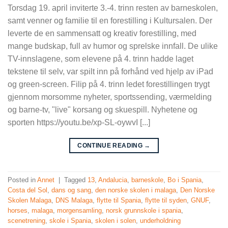
Torsdag 19. april inviterte 3.-4. trinn resten av barneskolen,
samt venner og familie til en forestilling i Kultursalen. Der
leverte de en sammensatt og kreativ forestilling, med
mange budskap, full av humor og sprelske innfall. De ulike
TV-innslagene, som elevene på 4. trinn hadde laget
tekstene til selv, var spilt inn på forhånd ved hjelp av iPad
og green-screen. Filip på 4. trinn ledet forestillingen trygt
gjennom morsomme nyheter, sportssending, værmelding
og barne-tv, "live" korsang og skuespill. Nyhetene og
sporten https://youtu.be/xp-SL-oywvI [...]
CONTINUE READING
→
Posted in
Annet
|
Tagged
13
,
Andalucia
,
barneskole
,
Bo i Spania
,
Costa del Sol
,
dans og sang
,
den norske skolen i malaga
,
Den Norske
Skolen Malaga
,
DNS Malaga
,
flytte til Spania
,
flytte til syden
,
GNUF
,
horses
,
malaga
,
morgensamling
,
norsk grunnskole i spania
,
scenetrening
,
skole i Spania
,
skolen i solen
,
underholdning