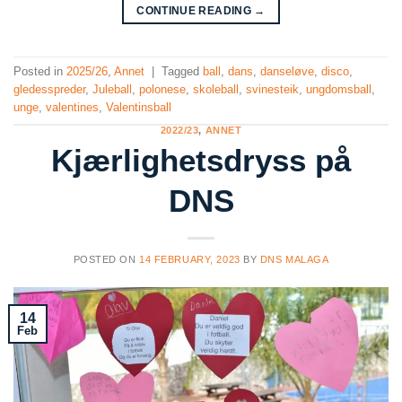
CONTINUE READING
→
Posted in
2025/26
,
Annet
|
Tagged
ball
,
dans
,
danseløve
,
disco
,
gledesspreder
,
Juleball
,
polonese
,
skoleball
,
svinesteik
,
ungdomsball
,
unge
,
valentines
,
Valentinsball
2022/23
,
ANNET
Kjærlighetsdryss på
DNS
POSTED ON
14 FEBRUARY, 2023
BY
DNS MALAGA
14
Feb