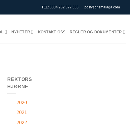
TEL: 0034 952 577 380
post@dnsmalaga.com
OL
NYHETER
KONTAKT OSS
REGLER OG DOKUMENTER
REKTORS
HJØRNE
2020
2021
2022