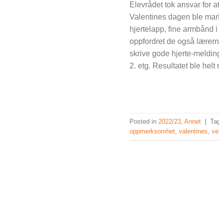
Elevrådet tok ansvar for 
Valentines dagen ble marke
hjertelapp, fine armbånd i 
oppfordret de også lærerne 
skrive gode hjerte-melding
2. etg. Resultatet ble helt 
Posted in
2022/23
,
Annet
|
Ta
oppmerksomhet
,
valentines
,
ve