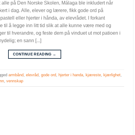
at alle på Den Norske Skolen, Málaga ble inkludert når
rt i dag. Alle, elever og lærere, fikk gode ord på
pastell eller hjerter i hånda, av elevrådet. I forkant
til å legge inn litt tid slik at alle kunne være med og
er til hverandre, og feste dem på vinduet ut mot patioen i
nydelig; en sann [...]
CONTINUE READING
→
gged
armbånd
,
elevråd
,
gode ord
,
hjerter i handa
,
kjæreste
,
kjærlighet
,
nn
,
vennskap