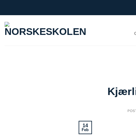
Skip
to
content
Kjærl
POS
14
Feb