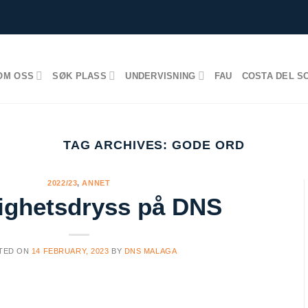
OM OSS
SØK PLASS
UNDERVISNING
FAU
COSTA DEL S
TAG ARCHIVES:
GODE ORD
2022/23
,
ANNET
ighetsdryss på DNS
TED ON
14 FEBRUARY, 2023
BY
DNS MALAGA