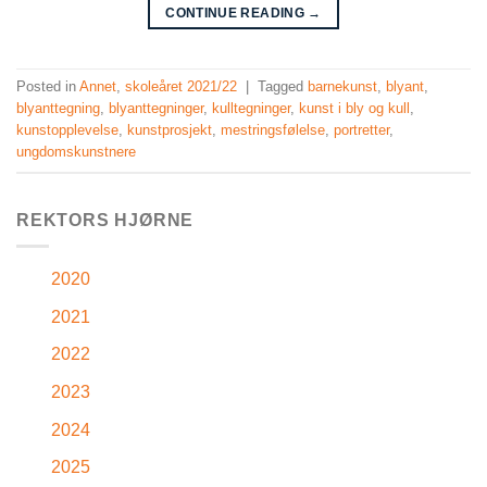
CONTINUE READING
→
Posted in
Annet
,
skoleåret 2021/22
|
Tagged
barnekunst
,
blyant
,
blyanttegning
,
blyanttegninger
,
kulltegninger
,
kunst i bly og kull
,
kunstopplevelse
,
kunstprosjekt
,
mestringsfølelse
,
portretter
,
ungdomskunstnere
REKTORS HJØRNE
2020
2021
2022
2023
2024
2025