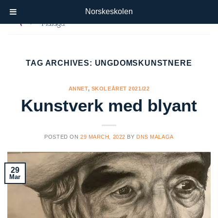
Skip
Norskeskolen
to
content
TAG ARCHIVES:
UNGDOMSKUNSTNERE
ANNET
,
SKOLEÅRET 2021/22
Kunstverk med blyant
POSTED ON
29 MARCH, 2022
BY
DNS MALAGA
29
Mar