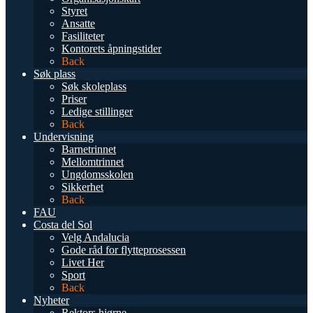
Styret
Ansatte
Fasiliteter
Kontorets åpningstider
Back
Søk plass
Søk skoleplass
Priser
Ledige stillinger
Back
Undervisning
Barnetrinnet
Mellomtrinnet
Ungdomsskolen
Sikkerhet
Back
FAU
Costa del Sol
Velg Andalucia
Gode råd for flytteprosessen
Livet Her
Sport
Back
Nyheter
Rektors hjørne