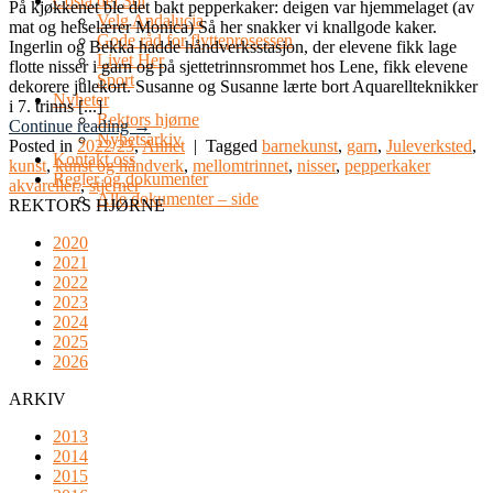
Costa del Sol
På kjøkkenet ble det bakt pepperkaker: deigen var hjemmelaget (av
Velg Andalucia
mat og helselærer Monica) Så her snakker vi knallgode kaker.
Gode råd for flytteprosessen
Ingerlin og Bekka hadde håndverksstasjon, der elevene fikk lage
Livet Her
flotte nisser i garn og på sjettetrinnsrommet hos Lene, fikk elevene
Sport
dekorere julekort. Susanne og Susanne lærte bort Aquarellteknikker
Nyheter
i 7. trinns [...]
Rektors hjørne
Continue reading
→
Nyhetsarkiv
Posted in
2022/23
,
Annet
|
Tagged
barnekunst
,
garn
,
Juleverksted
,
Kontakt oss
kunst
,
kunst og håndverk
,
mellomtrinnet
,
nisser
,
pepperkaker
Regler og dokumenter
akvareller.
,
stjerner
Alle dokumenter – side
REKTORS HJØRNE
2020
2021
2022
2023
2024
2025
2026
ARKIV
2013
2014
2015