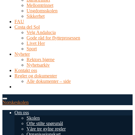
Mellomtrinnet
Ungdomsskolen
Sikkerhet
FAU
Costa del Sol
Velg Andalucia
Gode råd for flytteprosessen
Livet Her
Sport
Nyheter
Rektors hjørne
Nyhetsarkiv
Kontakt oss
Regler og dokumenter
Alle dokumenter – side
TEL: 0034 952 577 380
post@dnsmalaga.com
Norskeskolen
Om oss
Skolen
Ofte stilte spørsmål
Våre tre gylne regler
Organisasjonskart