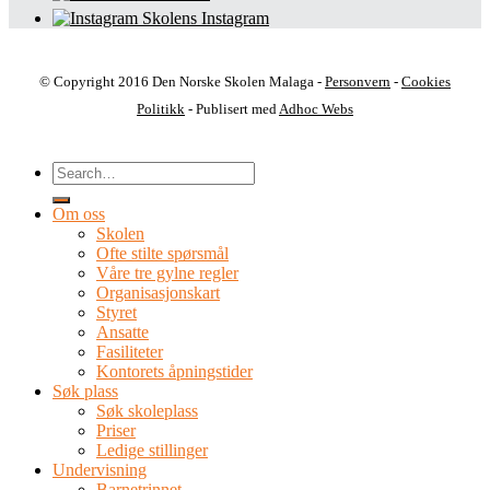
Skolens Instagram
© Copyright 2016 Den Norske Skolen Malaga -
Personvern
-
Cookies
Politikk
- Publisert med
Adhoc Webs
Om oss
Skolen
Ofte stilte spørsmål
Våre tre gylne regler
Organisasjonskart
Styret
Ansatte
Fasiliteter
Kontorets åpningstider
Søk plass
Søk skoleplass
Priser
Ledige stillinger
Undervisning
Barnetrinnet