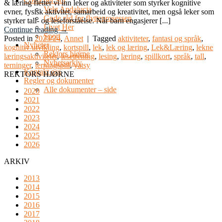
Costa del Sol
& læring fletter vi inn leker og aktiviteter som styrker kognitive
Velg Andalucia
evner, fysisk aktivitet, samarbeid og kreativitet, men også leker som
Gode råd for flytteprosessen
styrker tall- og leseforståelse. Når barn engasjerer [...]
Livet Her
Continue reading
→
Sport
Posted in
2023/24
,
Annet
|
Tagged
aktiviteter
,
fantasi og språk
,
Nyheter
kognitiv utvikling
,
kortspill
,
lek
,
lek og læring
,
Lek&Læring
,
lekne
Rektors hjørne
læringsaktiviteter
,
lesetrening
,
lesing
,
læring
,
spillkort
,
språk
,
tall
,
Nyhetsarkiv
terninger
,
terningspill
,
yatsy
Kontakt oss
REKTORS HJØRNE
Regler og dokumenter
Alle dokumenter – side
2020
2021
2022
2023
2024
2025
2026
ARKIV
2013
2014
2015
2016
2017