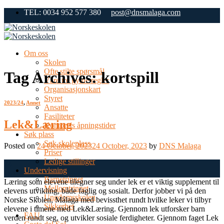
Skip
TEL: 0034 952 577 380
post@dnsmalaga.com
to
content
Om oss
Skolen
Ofte stilte spørsmål
Tag Archives:
kortspill
Våre tre gylne regler
Organisasjonskart
Styret
2023/24
,
Annet
Ansatte
Fasiliteter
Lek&Læring
Kontorets åpningstider
Søk plass
Søk skoleplass
Posted on
24 October, 2023
24 October, 2023
by
DNS Malaga
Priser
Ledige stillinger
24
Undervisning
Oct
Barnetrinnet
Læring som elevene tilegner seg under lek er et viktig supplement til
Mellomtrinnet
elevens utvikling, både faglig og sosialt. Derfor jobber vi på den
Ungdomsskolen
Norske Skolen, Málaga med bevissthet rundt hvilke leker vi tilbyr
Sikkerhet
elevene i timene med Lek&Læring. Gjennom lek utforsker barn
FAU
verden rundt seg, og utvikler sosiale ferdigheter. Gjennom faget Lek