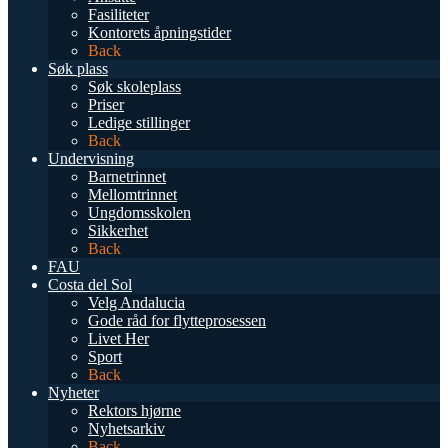
Fasiliteter
Kontorets åpningstider
Back
Søk plass
Søk skoleplass
Priser
Ledige stillinger
Back
Undervisning
Barnetrinnet
Mellomtrinnet
Ungdomsskolen
Sikkerhet
Back
FAU
Costa del Sol
Velg Andalucia
Gode råd for flytteprosessen
Livet Her
Sport
Back
Nyheter
Rektors hjørne
Nyhetsarkiv
Back