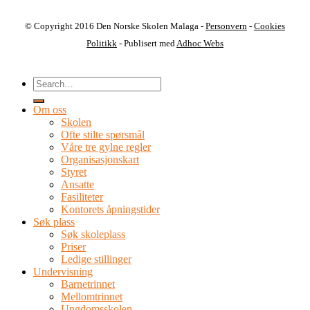
© Copyright 2016 Den Norske Skolen Malaga -
Personvern
-
Cookies
Politikk
- Publisert med
Adhoc Webs
Om oss
Skolen
Ofte stilte spørsmål
Våre tre gylne regler
Organisasjonskart
Styret
Ansatte
Fasiliteter
Kontorets åpningstider
Søk plass
Søk skoleplass
Priser
Ledige stillinger
Undervisning
Barnetrinnet
Mellomtrinnet
Ungdomsskolen