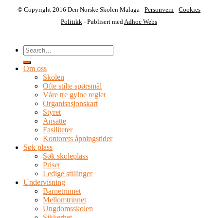
© Copyright 2016 Den Norske Skolen Malaga -
Personvern
-
Cookies
Politikk
- Publisert med
Adhoc Webs
Om oss
Skolen
Ofte stilte spørsmål
Våre tre gylne regler
Organisasjonskart
Styret
Ansatte
Fasiliteter
Kontorets åpningstider
Søk plass
Søk skoleplass
Priser
Ledige stillinger
Undervisning
Barnetrinnet
Mellomtrinnet
Ungdomsskolen
Sikkerhet