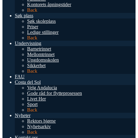
Kontorets åpningstider
Back
Søk plass
Søk skoleplass
Priser
Ledige stillinger
Back
Undervisning
Barnetrinnet
Mellomtrinnet
Ungdomsskolen
Sikkerhet
Back
FAU
Costa del Sol
Velg Andalucia
Gode råd for flytteprosessen
Livet Her
Sport
Back
Nyheter
Rektors hjørne
Nyhetsarkiv
Back
Kontakt oss