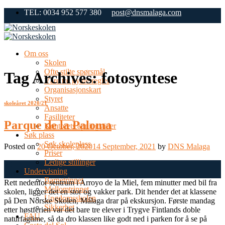
Skip
TEL: 0034 952 577 380
post@dnsmalaga.com
to
content
Om oss
Skolen
Ofte stilte spørsmål
Tag Archives:
fotosyntese
Våre tre gylne regler
Organisasjonskart
Styret
skoleåret 2020/21
Ansatte
Fasiliteter
Parque de la Paloma
Kontorets åpningstider
Søk plass
Søk skoleplass
Posted on
20 October, 2020
14 September, 2021
by
DNS Malaga
Priser
Ledige stillinger
20
Undervisning
Oct
Barnetrinnet
Rett nedenfor sentrum i Arroyo de la Miel, fem minutter med bil fra
Mellomtrinnet
skolen, ligger det en stor og vakker park. Dit hender det at klassene
Ungdomsskolen
på Den Norske Skolen, Málaga drar på ekskursjon. Første mandag
Sikkerhet
etter høstferien var det bare tre elever i Trygve Fintlands doble
FAU
naturfagtime, så da dro klassen like godt ned i parken for å se på