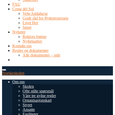
FAU
Costa del Sol
Velg Andalucia
Gode råd for flytteprosessen
Livet Her
Sport
Nyheter
Rektors hjørne
Nyhetsarkiv
Kontakt oss
Regler og dokumenter
Alle dokumenter – side
TEL: 0034 952 577 380
post@dnsmalaga.com
Norskeskolen
Om oss
Skolen
Ofte stilte spørsmål
Våre tre gylne regler
Organisasjonskart
Styret
Ansatte
Fasiliteter