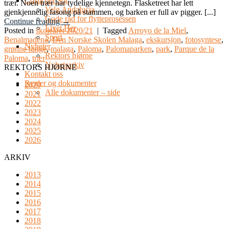
Costa del Sol
trær. Noen trær har tydelige kjennetegn. Flasketreet har lett
Velg Andalucia
gjenkjennelig fasong på stammen, og barken er full av pigger. [...]
Gode råd for flytteprosessen
Continue reading
→
Livet Her
Posted in
skoleåret 2020/21
|
Tagged
Arroyo de la Miel
,
Sport
Benalmadena
,
Den Norske Skolen Malaga
,
ekskursjon
,
fotosyntese
,
Nyheter
grønne lunge
,
malaga
,
Paloma
,
Palomaparken
,
park
,
Parque de la
Rektors hjørne
Paloma
,
trær
Nyhetsarkiv
REKTORS HJØRNE
Kontakt oss
Regler og dokumenter
2020
Alle dokumenter – side
2021
2022
2023
2024
2025
2026
ARKIV
2013
2014
2015
2016
2017
2018