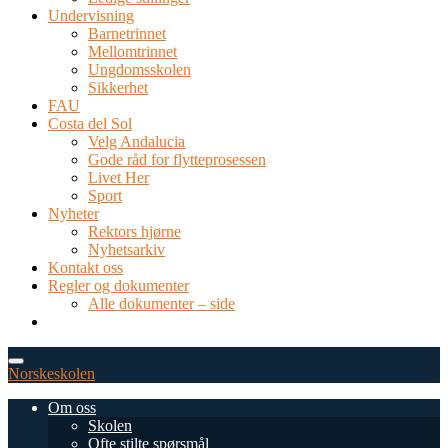
Undervisning
Barnetrinnet
Mellomtrinnet
Ungdomsskolen
Sikkerhet
FAU
Costa del Sol
Velg Andalucia
Gode råd for flytteprosessen
Livet Her
Sport
Nyheter
Rektors hjørne
Nyhetsarkiv
Kontakt oss
Regler og dokumenter
Alle dokumenter – side
TEL: 0034 952 577 380
post@dnsmalaga.com
Norskeskolen
Om oss
Skolen
Ofte stilte spørsmål