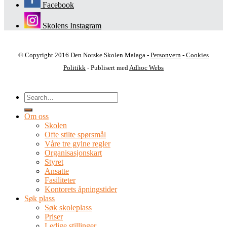
Facebook
Skolens Instagram
© Copyright 2016 Den Norske Skolen Malaga -
Personvern
-
Cookies
Politikk
- Publisert med
Adhoc Webs
Om oss
Skolen
Ofte stilte spørsmål
Våre tre gylne regler
Organisasjonskart
Styret
Ansatte
Fasiliteter
Kontorets åpningstider
Søk plass
Søk skoleplass
Priser
Ledige stillinger