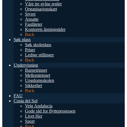
Våre tre gylne regler
Organisasjonskart
Styret
Ansatte
Fasiliteter
Kontorets åpningstider
Back
Søk plass
Søk skoleplass
Priser
Ledige stillinger
Back
Undervisning
Barnetrinnet
Mellomtrinnet
Ungdomsskolen
Sikkerhet
Back
FAU
Costa del Sol
Velg Andalucia
Gode råd for flytteprosessen
Livet Her
Sport
Back