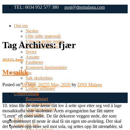
Skip
TEL: 0034 952 577 380
post@dnsmalaga.com
to
content
Om oss
Skolen
Ofte stilte spørsmål
Våre tre gylne regler
Tag Archives:
fjær
Organisasjonskart
Styret
Ansatte
2024/25
,
Annet
Fasiliteter
Kontorets åpningstider
Mosaikk
Søk plass
Søk skoleplass
Priser
Posted on
10 June, 2025
5 May, 2026
by
DNS Malaga
Ledige stillinger
Undervisning
10
Barnetrinnet
Jun
Mellomtrinnet
10. trinn har de siste årene fått lov å sette spor etter seg ved å lage
Ungdomsskolen
mosaikkunst siste skoleuke. Årets avgangstrinn har fått større
Sikkerhet
"Lerett" en noen andre. De får dekorere veggen nede, der som
FAU
ungdomstrinnet til neste år skal få sin egen ute-avdeling. Der skal
Costa del Sol
det spennes opp store seil mot sola, og settes opp litt utemøbler, så