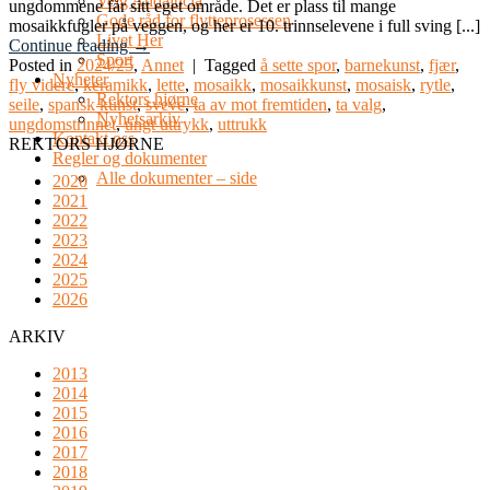
Velg Andalucia
ungdommene får sitt eget område. Det er plass til mange
Gode råd for flytteprosessen
mosaikkfugler på veggen, og her er 10. trinnselevene i full sving [...]
Livet Her
Continue reading
→
Sport
Posted in
2024/25
,
Annet
|
Tagged
å sette spor
,
barnekunst
,
fjær
,
Nyheter
fly videre
,
keramikk
,
lette
,
mosaikk
,
mosaikkunst
,
mosaisk
,
rytle
,
Rektors hjørne
seile
,
spansk kunst
,
sveve
,
ta av mot fremtiden
,
ta valg
,
Nyhetsarkiv
ungdomstrinnet
,
ungt uttrykk
,
uttrukk
Kontakt oss
REKTORS HJØRNE
Regler og dokumenter
Alle dokumenter – side
2020
2021
2022
2023
2024
2025
2026
ARKIV
2013
2014
2015
2016
2017
2018