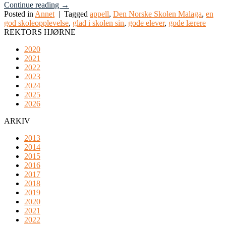
Continue reading
→
Posted in
Annet
|
Tagged
appell
,
Den Norske Skolen Malaga
,
en
god skoleopplevelse
,
glad i skolen sin
,
gode elever
,
gode lærere
REKTORS HJØRNE
2020
2021
2022
2023
2024
2025
2026
ARKIV
2013
2014
2015
2016
2017
2018
2019
2020
2021
2022