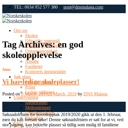
Skip
TEL: 0034 952 577 380
post@dnsmalaga.com
to
content
Om oss
Skolen
Ofte stilte spørsmål
Tag Archives:
en god
Våre tre gylne regler
Organisasjonskart
skoleopplevelse
Styret
Ansatte
Fasiliteter
Annet
Kontorets åpningstider
Søk plass
Vi har ledige skoleplasser!
Søk skoleplass
Priser
Ledige stillinger
Posted on
9 March, 2019
22 March, 2019
by
DNS Malaga
Undervisning
Barnetrinnet
09
Mellomtrinnet
Mar
Ungdomsskolen
Søknadsfristen for hovedopptak 2019/2020 gikk ut den 1. februar,
Sikkerhet
men du kan fortsatt søke! Denne søknadsfristen er satt for at vi, ved
FAU
stor pågang, kan bekrefte plasser så tidlig som mulig til familiene