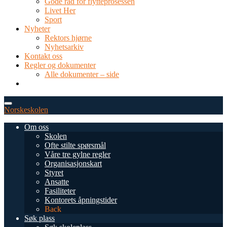
Gode råd for flytteprosessen
Livet Her
Sport
Nyheter
Rektors hjørne
Nyhetsarkiv
Kontakt oss
Regler og dokumenter
Alle dokumenter – side
TEL: 0034 952 577 380
post@dnsmalaga.com
Norskeskolen
Om oss
Skolen
Ofte stilte spørsmål
Våre tre gylne regler
Organisasjonskart
Styret
Ansatte
Fasiliteter
Kontorets åpningstider
Back
Søk plass