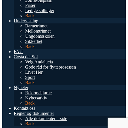
Søk skoleplass
Priser
Ledige stillinger
Back
Undervisning
Barnetrinnet
Mellomtrinnet
Ungdomsskolen
Sikkerhet
Back
FAU
Costa del Sol
Velg Andalucia
Gode råd for flytteprosessen
Livet Her
Sport
Back
Nyheter
Rektors hjørne
Nyhetsarkiv
Back
Kontakt oss
Regler og dokumenter
Alle dokumenter – side
Back