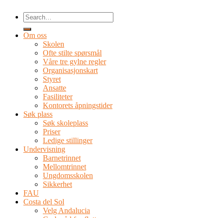
Om oss
Skolen
Ofte stilte spørsmål
Våre tre gylne regler
Organisasjonskart
Styret
Ansatte
Fasiliteter
Kontorets åpningstider
Søk plass
Søk skoleplass
Priser
Ledige stillinger
Undervisning
Barnetrinnet
Mellomtrinnet
Ungdomsskolen
Sikkerhet
FAU
Costa del Sol
Velg Andalucia