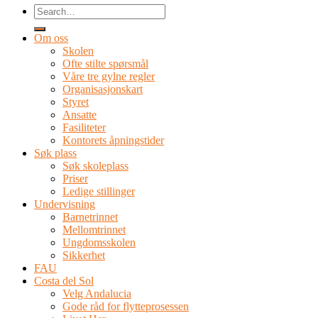
Om oss
Skolen
Ofte stilte spørsmål
Våre tre gylne regler
Organisasjonskart
Styret
Ansatte
Fasiliteter
Kontorets åpningstider
Søk plass
Søk skoleplass
Priser
Ledige stillinger
Undervisning
Barnetrinnet
Mellomtrinnet
Ungdomsskolen
Sikkerhet
FAU
Costa del Sol
Velg Andalucia
Gode råd for flytteprosessen