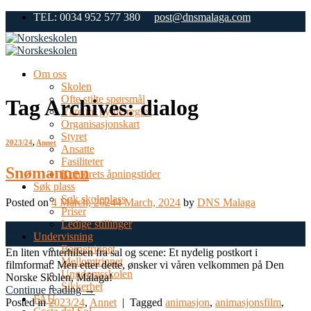
Skip
TEL: 0034 952 577 380
post@dnsmalaga.com
to
content
Om oss
Skolen
Ofte stilte spørsmål
Tag Archives:
dialog
Våre tre gylne regler
Organisasjonskart
Styret
2023/24
,
Annet
Ansatte
Fasiliteter
Snømannen
Kontorets åpningstider
Søk plass
Søk skoleplass
Posted on
4 March, 2024
4 March, 2024
by
DNS Malaga
Priser
Ledige stillinger
04
Undervisning
Mar
Barnetrinnet
En liten vinterhilsen fra sal og scene: Et nydelig postkort i
Mellomtrinnet
filmformat: Men etter dette, ønsker vi våren velkommen på Den
Ungdomsskolen
Norske Skolen, Málaga!
Sikkerhet
Continue reading
→
FAU
Posted in
2023/24
,
Annet
|
Tagged
animasjon
,
animasjonsfilm
,