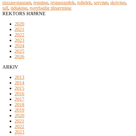
pizzarestaurant
,
regning
,
restaurantlek
,
rollelek
,
servitør
,
skriving
,
tall
,
tidtaking
,
tverrfaglig tilnærming
REKTORS HJØRNE
2020
2021
2022
2023
2024
2025
2026
ARKIV
2013
2014
2015
2016
2017
2018
2019
2020
2021
2022
2023