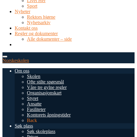
Livet Her
Sport
Nyheter
Rektors hjørne
Nyhetsarkiv
Kontakt oss
Regler og dokumenter
Alle dokumenter – side
TEL: 0034 952 577 380
post@dnsmalaga.com
Norskeskolen
Om oss
Skolen
Ofte stilte spørsmål
Våre tre gylne regler
Organisasjonskart
Styret
Ansatte
Fasiliteter
Kontorets åpningstider
Back
Søk plass
Søk skoleplass
Priser