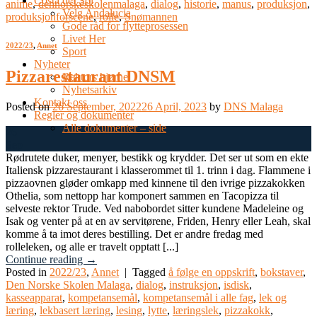
Costa del Sol
anime
,
dennorskeskolenmalaga
,
dialog
,
historie
,
manus
,
produksjon
,
Velg Andalucia
produksjonforscene
,
rolle
,
Snømannen
Gode råd for flytteprosessen
Livet Her
2022/23
,
Annet
Sport
Nyheter
Pizzarestaurant DNSM
Rektors hjørne
Nyhetsarkiv
Kontakt oss
Posted on
26 September, 2022
26 April, 2023
by
DNS Malaga
Regler og dokumenter
Alle dokumenter – side
26
Sep
Rødrutete duker, menyer, bestikk og krydder. Det ser ut som en ekte
Italiensk pizzarestaurant i klasserommet til 1. trinn i dag. Flammene i
pizzaovnen gløder omkapp med kinnene til den ivrige pizzakokken
Othelia, som nettopp har komponert sammen en Tacopizza til
selveste rektor Trude. Ved nabobordet sitter kundene Madeleine og
Isak og venter på at en av servitørene, Friden, Henry eller Leah, skal
komme å ta imot deres bestilling. Det er andre fredag med
rolleleken, og alle er travelt opptatt [...]
Continue reading
→
Posted in
2022/23
,
Annet
|
Tagged
å følge en oppskrift
,
bokstaver
,
Den Norske Skolen Malaga
,
dialog
,
instruksjon
,
isdisk
,
kasseapparat
,
kompetansemål
,
kompetansemål i alle fag
,
lek og
læring
,
lekbasert læring
,
lesing
,
lytte
,
læringslek
,
pizzakokk
,