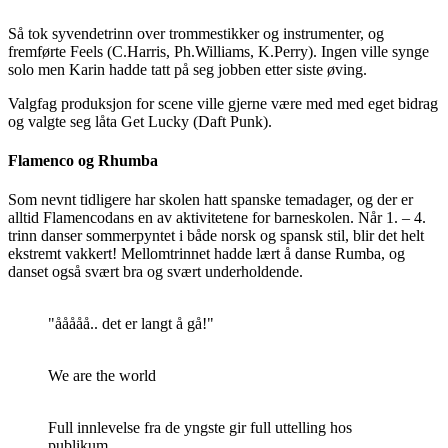
Så tok syvendetrinn over trommestikker og instrumenter, og
fremførte Feels
(C.Harris, Ph.Williams, K.Perry). Ingen ville synge
solo men Karin hadde tatt på seg jobben etter siste øving.
Valgfag produksjon for scene ville gjerne være med med eget bidrag
og valgte seg låta Get Lucky (Daft Punk).
Flamenco og Rhumba
Som nevnt tidligere har skolen hatt spanske temadager, og der er
alltid Flamencodans en av aktivitetene for barneskolen. Når 1. – 4.
trinn danser sommerpyntet i både norsk og spansk stil, blir det helt
ekstremt vakkert! Mellomtrinnet hadde lært å danse Rumba, og
danset også svært bra og svært underholdende.
"ååååå.. det er langt å gå!"
We are the world
Full innlevelse fra de yngste gir full uttelling hos
publikum