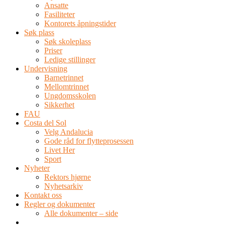
Ansatte
Fasiliteter
Kontorets åpningstider
Søk plass
Søk skoleplass
Priser
Ledige stillinger
Undervisning
Barnetrinnet
Mellomtrinnet
Ungdomsskolen
Sikkerhet
FAU
Costa del Sol
Velg Andalucia
Gode råd for flytteprosessen
Livet Her
Sport
Nyheter
Rektors hjørne
Nyhetsarkiv
Kontakt oss
Regler og dokumenter
Alle dokumenter – side
TEL: 0034 952 577 380
post@dnsmalaga.com