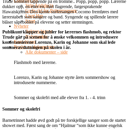
Costa del Sol
Trude kommer tappende på en tromme.. Popp, popp, popp. Lærerne
Velg Andalucia
dukker opp, en etter en, iført flagrende, fargesprakende
Gode råd for flytteprosessen
Hawaiskjorter. Den kjente surfersangen Cocomo fremføres med
Livet Her
lærerstaben som sangere og band. Syngende og spillende lærere
Sport
blåser såpebobler på elevene og setter stemningen.
Nyheter
Rektors hjørne
Publikum klapper og jubler for lærernes flashmob, og rektor
Nyhetsarkiv
Trude går på scenen for å ønske velkommen og introdusere
Kontakt oss
konferansierene Lorenzo, Karin og Johanne som skal lede
Regler og dokumenter
sommeravslutningen på skolen i år.
Alle dokumenter – side
Flashmob med lærerne.
Lorenzo, Karin og Johanne styrte årets sommershow og
introduserte nummerne.
Sommer og skolefri med alle elever fra 1. - 4. trinn
Sommer og skolefri
Barnetrinnet hadde øvd godt på tre forskjellige sanger som de startet
showet med. Først sang de om “Hjalmar “som ikke kunne engelsk