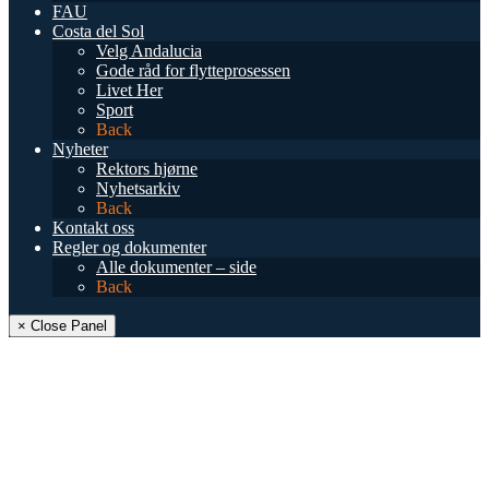
FAU
Costa del Sol
Velg Andalucia
Gode råd for flytteprosessen
Livet Her
Sport
Back
Nyheter
Rektors hjørne
Nyhetsarkiv
Back
Kontakt oss
Regler og dokumenter
Alle dokumenter – side
Back
× Close Panel