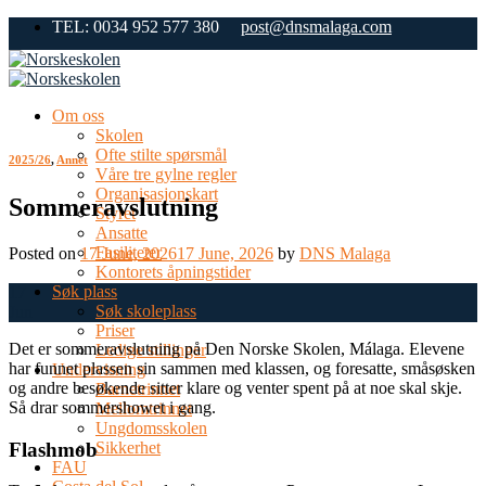
Skip
TEL: 0034 952 577 380
post@dnsmalaga.com
to
content
Om oss
Skolen
Ofte stilte spørsmål
2025/26
,
Annet
Våre tre gylne regler
Organisasjonskart
Sommeravslutning
Styret
Ansatte
Fasiliteter
Posted on
17 June, 2026
17 June, 2026
by
DNS Malaga
Kontorets åpningstider
Søk plass
17
Søk skoleplass
Jun
Priser
Det er sommeravslutning på Den Norske Skolen, Málaga. Elevene
Ledige stillinger
har funnet plassen sin sammen med klassen, og foresatte, småsøsken
Undervisning
og andre besøkende sitter klare og venter spent på at noe skal skje.
Barnetrinnet
Så drar sommershowet i gang.
Mellomtrinnet
Ungdomsskolen
Flashmob
Sikkerhet
FAU