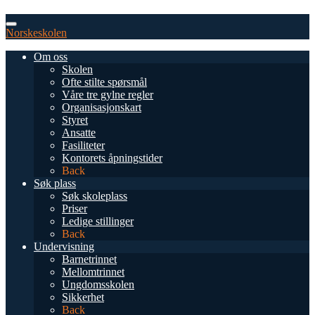
Norskeskolen
Om oss
Skolen
Ofte stilte spørsmål
Våre tre gylne regler
Organisasjonskart
Styret
Ansatte
Fasiliteter
Kontorets åpningstider
Back
Søk plass
Søk skoleplass
Priser
Ledige stillinger
Back
Undervisning
Barnetrinnet
Mellomtrinnet
Ungdomsskolen
Sikkerhet
Back