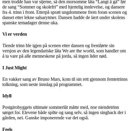
men trodde han var stjerne, så den morsomme låta “Langt å gå” før
de sang “Sommer og skolefri” med hjertelig innlevelse, og dansere
fra 4. trinn i front. Etterpå spratt ungdommene frem foran scenen og
danset etter lekne salsarytmer. Dansen hadde de lært under skolens
spanske temadager denne uka.
Vi er verden
Tiende trinn ble igjen på scenen etter dansen og fremførte sin
versjon av den legendariske låta We are the world, som handler om
å ta vare på alle menneskene på jorda, så ingen lider nød.
I Just Might
En vakker sang av Bruno Mars, kom til sin rett gjennom femtetrinns
tolkning, som neste innslag på programmet.
Idyll
Postgirobyggets ultimate sommerlåt måtte med, noe niendetrinn
sørget for. Elevene både spilte og sang selv, så ingen singback der i
gården, nei. Ganske imponerende var det også.
Feels