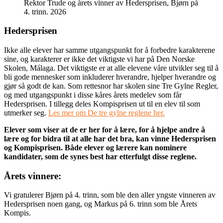
Rektor Trude og årets vinner av Hedersprisen, Bjørn på
4. trinn. 2026
Hedersprisen
Ikke alle elever har samme utgangspunkt for å forbedre karakterene
sine, og karakterer er ikke det viktigste vi har på Den Norske
Skolen, Málaga. Det viktigste er at alle elevene våre utvikler seg til å
bli gode mennesker som inkluderer hverandre, hjelper hverandre og
gjør så godt de kan. Som rettesnor har skolen sine Tre Gylne Regler,
og med utgangspunkt i disse kåres årets medelev som får
Hedersprisen. I tillegg deles Kompisprisen ut til en elev til som
utmerker seg.
Les mer om De tre gylne reglene her.
Elever som viser at de er her for å lære, for å hjelpe andre å
lære og for bidra til at alle har det bra, kan vinne Hedersprisen
og Kompisprisen. Både elever og lærere kan nominere
kandidater, som de synes best har etterfulgt disse reglene.
Årets vinnere:
Vi gratulerer Bjørn på 4. trinn, som ble den aller yngste vinneren av
Hedersprisen noen gang, og Markus på 6. trinn som ble Årets
Kompis.