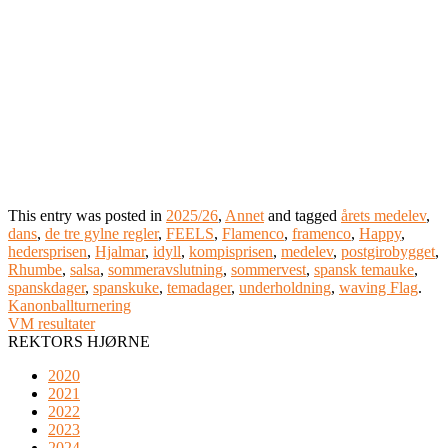
This entry was posted in
2025/26
,
Annet
and tagged
årets medelev
,
dans
,
de tre gylne regler
,
FEELS
,
Flamenco
,
framenco
,
Happy
,
hedersprisen
,
Hjalmar
,
idyll
,
kompisprisen
,
medelev
,
postgirobygget
,
Rhumbe
,
salsa
,
sommeravslutning
,
sommervest
,
spansk temauke
,
spanskdager
,
spanskuke
,
temadager
,
underholdning
,
waving Flag
.
Kanonballturnering
VM resultater
REKTORS HJØRNE
2020
2021
2022
2023
2024