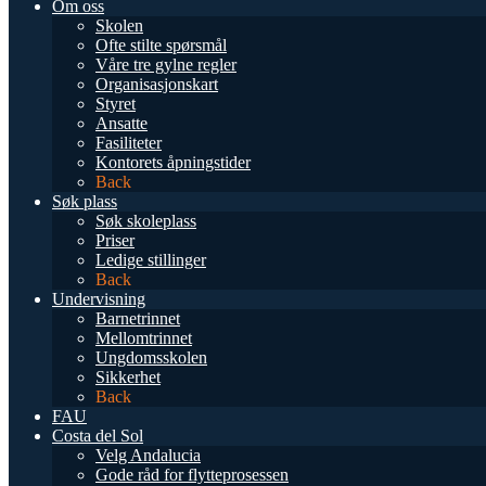
Om oss
Skolen
Ofte stilte spørsmål
Våre tre gylne regler
Organisasjonskart
Styret
Ansatte
Fasiliteter
Kontorets åpningstider
Back
Søk plass
Søk skoleplass
Priser
Ledige stillinger
Back
Undervisning
Barnetrinnet
Mellomtrinnet
Ungdomsskolen
Sikkerhet
Back
FAU
Costa del Sol
Velg Andalucia
Gode råd for flytteprosessen