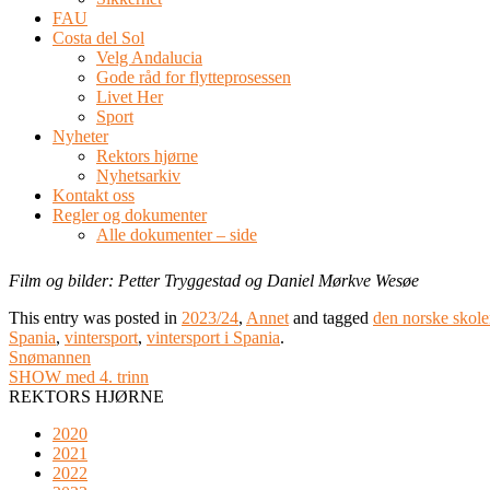
FAU
Costa del Sol
Velg Andalucia
Gode råd for flytteprosessen
Livet Her
Sport
Nyheter
Rektors hjørne
Nyhetsarkiv
Kontakt oss
Regler og dokumenter
Alle dokumenter – side
Film og bilder: Petter Tryggestad og Daniel Mørkve Wesøe
This entry was posted in
2023/24
,
Annet
and tagged
den norske skol
Spania
,
vintersport
,
vintersport i Spania
.
Snømannen
SHOW med 4. trinn
REKTORS HJØRNE
2020
2021
2022