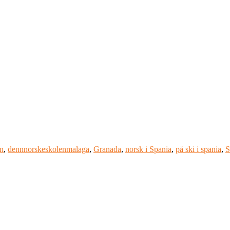
en
,
dennnorskeskolenmalaga
,
Granada
,
norsk i Spania
,
på ski i spania
,
S