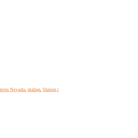
ierra Nevada
,
skidag
,
Slalom i