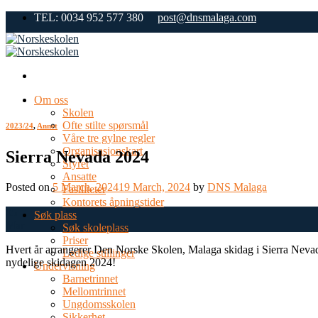
Skip
TEL: 0034 952 577 380
post@dnsmalaga.com
to
content
Om oss
Skolen
Ofte stilte spørsmål
2023/24
,
Annet
Våre tre gylne regler
Organisasjonskart
Sierra Nevada 2024
Styret
Ansatte
Posted on
5 March, 2024
19 March, 2024
by
DNS Malaga
Fasiliteter
Kontorets åpningstider
05
Søk plass
Mar
Søk skoleplass
Priser
Hvert år arrangerer Den Norske Skolen, Malaga skidag i Sierra Nevada
Ledige stillinger
nydelige skidagen 2024!
Undervisning
Barnetrinnet
Mellomtrinnet
Ungdomsskolen
Sikkerhet