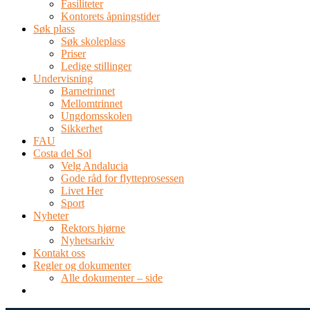
Fasiliteter
Kontorets åpningstider
Søk plass
Søk skoleplass
Priser
Ledige stillinger
Undervisning
Barnetrinnet
Mellomtrinnet
Ungdomsskolen
Sikkerhet
FAU
Costa del Sol
Velg Andalucia
Gode råd for flytteprosessen
Livet Her
Sport
Nyheter
Rektors hjørne
Nyhetsarkiv
Kontakt oss
Regler og dokumenter
Alle dokumenter – side
TEL: 0034 952 577 380
post@dnsmalaga.com