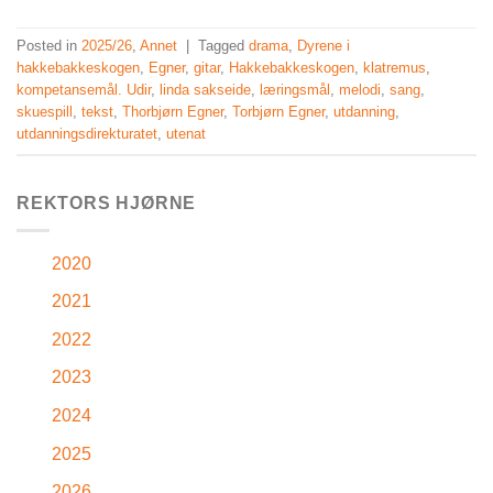
Posted in
2025/26
,
Annet
|
Tagged
drama
,
Dyrene i
hakkebakkeskogen
,
Egner
,
gitar
,
Hakkebakkeskogen
,
klatremus
,
kompetansemål. Udir
,
linda sakseide
,
læringsmål
,
melodi
,
sang
,
skuespill
,
tekst
,
Thorbjørn Egner
,
Torbjørn Egner
,
utdanning
,
utdanningsdirekturatet
,
utenat
REKTORS HJØRNE
2020
2021
2022
2023
2024
2025
2026