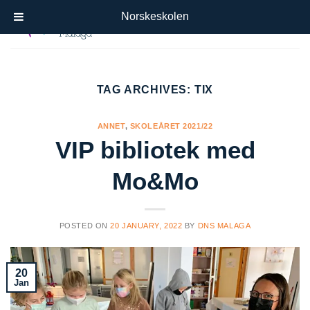
Skip
Norskeskolen
to
content
TAG ARCHIVES:
TIX
ANNET
,
SKOLEÅRET 2021/22
VIP bibliotek med
Mo&Mo
POSTED ON
20 JANUARY, 2022
BY
DNS MALAGA
20
Jan