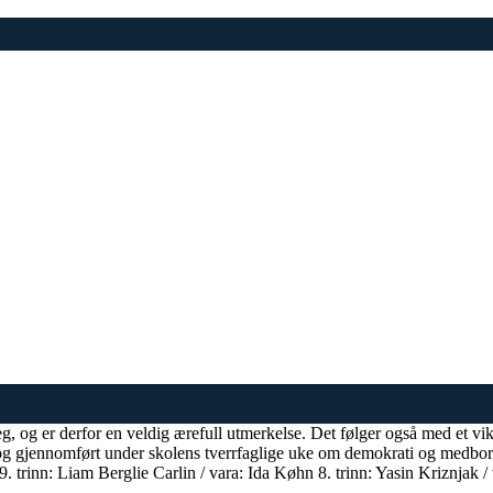
 deg, og er derfor en veldig ærefull utmerkelse. Det følger også med et vi
t og gjennomført under skolens tverrfaglige uke om demokrati og medbo
rinn: Liam Berglie Carlin / vara: Ida Køhn 8. trinn: Yasin Kriznjak / v