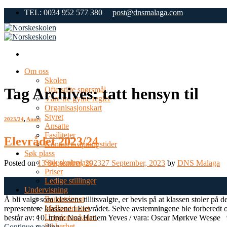
Skip
TEL: 0034 952 577 380
post@dnsmalaga.com
to
content
Om oss
Skolen
Tag Archives:
tatt hensyn til
Ofte stilte spørsmål
Våre tre gylne regler
Organisasjonskart
Styret
2023/24
,
Annet
Ansatte
Fasiliteter
Elevrådet 2023/24
Kontorets åpningstider
Søk plass
Søk skoleplass
Posted on
13 September, 2023
27 September, 2023
by
DNS Malaga
Priser
Ledige stillinger
13
Undervisning
Sep
Barnetrinnet
Å bli valgt som klassens tillitsvalgte, er bevis på at klassen stoler på
Mellomtrinnet
representere klassene i Elevrådet. Selve avstemningene ble forbered
Ungdomsskolen
består av: 10. trinn: Noa Hatlem Yeves / vara: Oscar Mørkve Wesøe 9. t
Sikkerhet
Continue reading
→