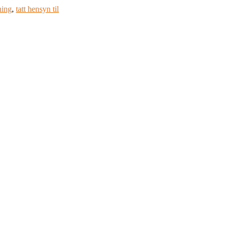
ening
,
tatt hensyn til