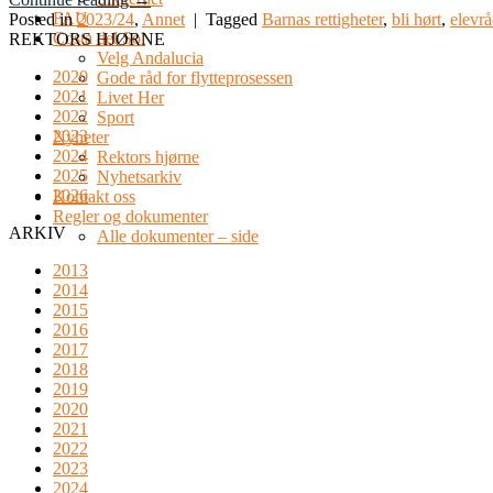
FAU
Posted in
2023/24
,
Annet
|
Tagged
Barnas rettigheter
,
bli hørt
,
elevr
Costa del Sol
REKTORS HJØRNE
Velg Andalucia
2020
Gode råd for flytteprosessen
2021
Livet Her
2022
Sport
2023
Nyheter
2024
Rektors hjørne
2025
Nyhetsarkiv
2026
Kontakt oss
Regler og dokumenter
ARKIV
Alle dokumenter – side
2013
2014
2015
2016
2017
2018
2019
2020
2021
2022
2023
2024