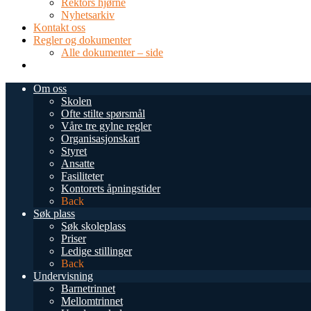
Rektors hjørne
Nyhetsarkiv
Kontakt oss
Regler og dokumenter
Alle dokumenter – side
TEL: 0034 952 577 380
post@dnsmalaga.com
Om oss
Skolen
Ofte stilte spørsmål
Våre tre gylne regler
Organisasjonskart
Styret
Ansatte
Fasiliteter
Kontorets åpningstider
Back
Søk plass
Søk skoleplass
Priser
Ledige stillinger
Back
Undervisning
Barnetrinnet
Mellomtrinnet