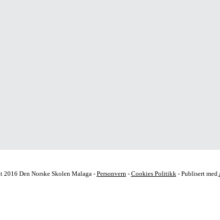
t 2016 Den Norske Skolen Malaga -
Personvern
-
Cookies Politikk
- Publisert med