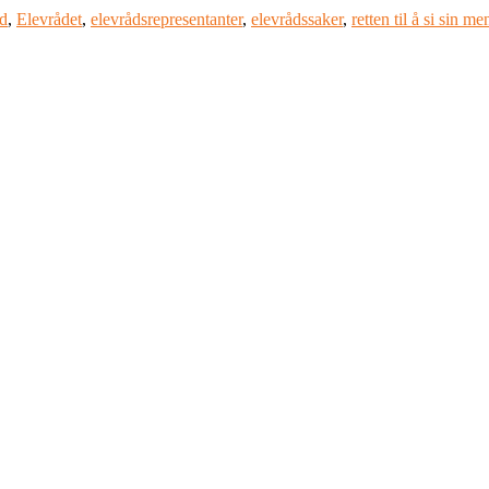
åd
,
Elevrådet
,
elevrådsrepresentanter
,
elevrådssaker
,
retten til å si sin m