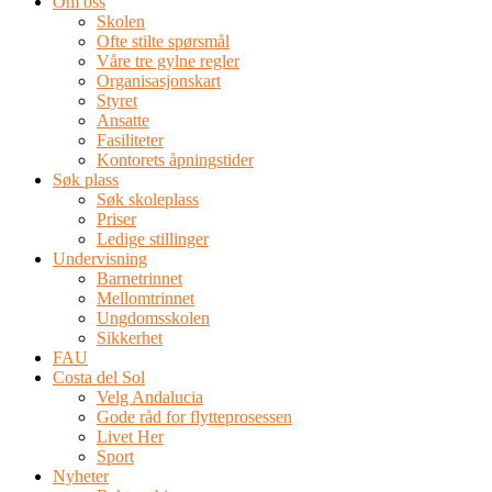
Om oss
Skolen
Ofte stilte spørsmål
Våre tre gylne regler
Organisasjonskart
Styret
Ansatte
Fasiliteter
Kontorets åpningstider
Søk plass
Søk skoleplass
Priser
Ledige stillinger
Undervisning
Barnetrinnet
Mellomtrinnet
Ungdomsskolen
Sikkerhet
FAU
Costa del Sol
Velg Andalucia
Gode råd for flytteprosessen
Livet Her
Sport
Nyheter