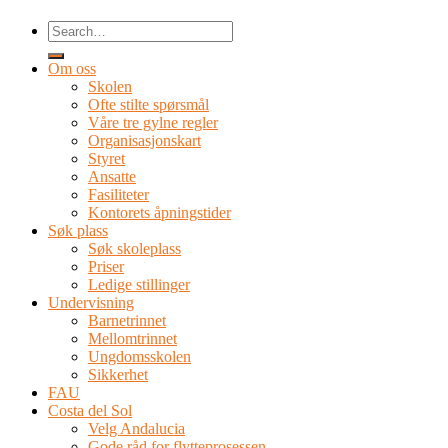
Om oss
Skolen
Ofte stilte spørsmål
Våre tre gylne regler
Organisasjonskart
Styret
Ansatte
Fasiliteter
Kontorets åpningstider
Søk plass
Søk skoleplass
Priser
Ledige stillinger
Undervisning
Barnetrinnet
Mellomtrinnet
Ungdomsskolen
Sikkerhet
FAU
Costa del Sol
Velg Andalucia
Gode råd for flytteprosessen