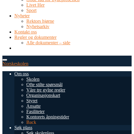
Livet Her
Sport
Nyheter
Rektors hjørne
Nyhetsarkiv
Kontakt oss
Regler og dokumenter
Alle dokumenter – side
TEL: 0034 952 577 380
post@dnsmalaga.com
Norskeskolen
Om oss
Skolen
Ofte stilte spørsmål
Våre tre gylne regler
Organisasjonskart
Styret
Ansatte
Fasiliteter
Kontorets åpningstider
Back
Søk plass
Søk skoleplass