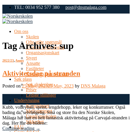
Skip
TEL: 0034 952 577 380
post@dnsmalaga.com
to
content
Om oss
Skolen
Ofte stilte spørsmål
Tag Archives:
sup
Våre tre gylne regler
Organisasjonskart
Styret
2022/23
,
Annet
Ansatte
Fasiliteter
Aktivitetsdag på stranden
Kontorets åpningstider
Søk plass
Søk skoleplass
Posted on
25 May, 2023
25 May, 2023
by
DNS Malaga
Priser
Ledige stillinger
25
Undervisning
May
Barnetrinnet
Kubb, volleyball, sprint, lengdehopp, leker og konkurranser. Også
Mellomtrinnet
bading da, selvfølgelig. Små og store fra den Norske Skolen,
Ungdomsskolen
Málaga har hatt en helt fantastisk aktivitetsdag på Carvajal-stranden i
Sikkerhet
dag. Her har du bildene:
FAU
Continue reading
→