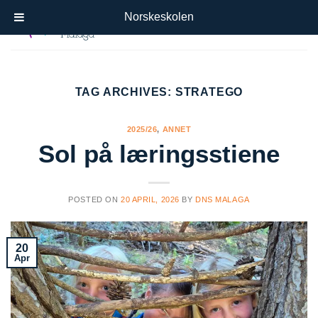
Skip
Norskeskolen
to
content
TAG ARCHIVES:
STRATEGO
2025/26
,
ANNET
Sol på læringsstiene
POSTED ON
20 APRIL, 2026
BY
DNS MALAGA
20
Apr