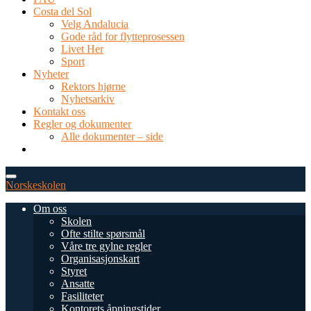
Costa del Sol
Velg Andalucia
Gode råd for flytteprosessen
Livet Her
Sport
Nyheter
Rektors hjørne
Nyhetsarkiv
Kontakt oss
Regler og dokumenter
Alle dokumenter – side
TEL: 0034 952 577 380
post@dnsmalaga.com
Norskeskolen
Om oss
Skolen
Ofte stilte spørsmål
Våre tre gylne regler
Organisasjonskart
Styret
Ansatte
Fasiliteter
Kontorets åpningstider