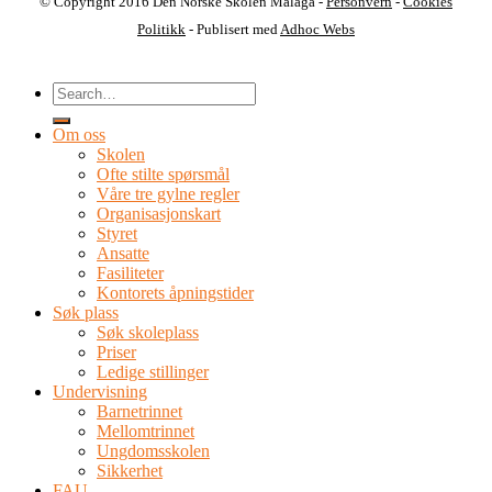
© Copyright 2016 Den Norske Skolen Malaga -
Personvern
-
Cookies
Politikk
- Publisert med
Adhoc Webs
Om oss
Skolen
Ofte stilte spørsmål
Våre tre gylne regler
Organisasjonskart
Styret
Ansatte
Fasiliteter
Kontorets åpningstider
Søk plass
Søk skoleplass
Priser
Ledige stillinger
Undervisning
Barnetrinnet
Mellomtrinnet
Ungdomsskolen
Sikkerhet
FAU