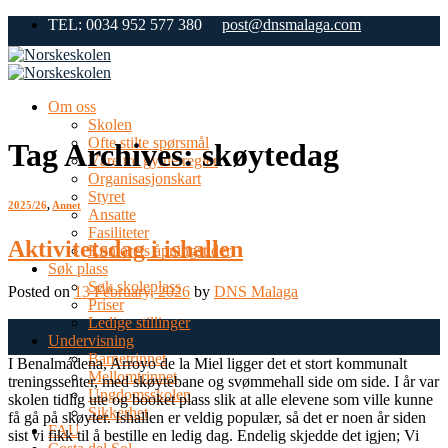
Skip
TEL: 0034 952 577 380
post@dnsmalaga.com
to
content
Om oss
Skolen
Ofte stilte spørsmål
Tag Archives:
skøytedag
Våre tre gylne regler
Organisasjonskart
Styret
2025/26
,
Annet
Ansatte
Fasiliteter
Aktivitetsdag i ishallen
Kontorets åpningstider
Søk plass
Søk skoleplass
Posted on
13 February, 2026
by
DNS Malaga
Priser
Ledige stillinger
13
Undervisning
Feb
Barnetrinnet
I Benalmádena, Arroyo de la Miel ligger det et stort kommunalt
Mellomtrinnet
treningssenter, med skøytebane og svømmehall side om side. I år var
Ungdomsskolen
skolen tidlig ute og booket plass slik at alle elevene som ville kunne
Sikkerhet
få gå på skøyter. Ishallen er veldig populær, så det er noen år siden
FAU
sist vi fikk til å bestille en ledig dag. Endelig skjedde det igjen; Vi