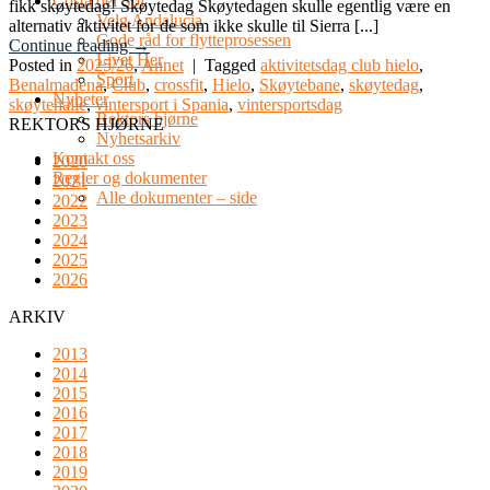
Costa del Sol
fikk skøytedag! Skøytedag Skøytedagen skulle egentlig være en
Velg Andalucia
alternativ aktivitet for de som ikke skulle til Sierra [...]
Gode råd for flytteprosessen
Continue reading
→
Livet Her
Posted in
2025/26
,
Annet
|
Tagged
aktivitetsdag club hielo
,
Sport
Benalmadena
,
Club
,
crossfit
,
Hielo
,
Skøytebane
,
skøytedag
,
Nyheter
skøytehalle
,
vintersport i Spania
,
vintersportsdag
Rektors hjørne
REKTORS HJØRNE
Nyhetsarkiv
Kontakt oss
2020
Regler og dokumenter
2021
Alle dokumenter – side
2022
2023
2024
2025
2026
ARKIV
2013
2014
2015
2016
2017
2018
2019