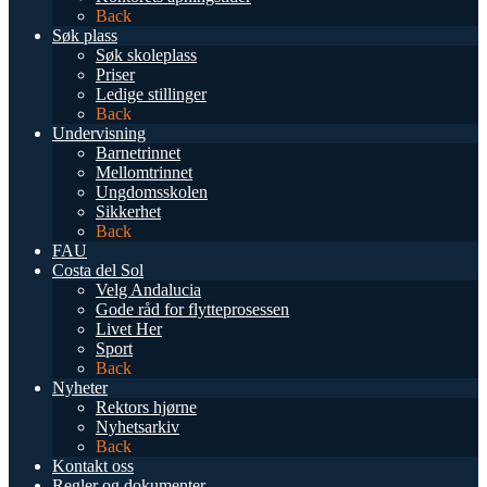
Back
Søk plass
Søk skoleplass
Priser
Ledige stillinger
Back
Undervisning
Barnetrinnet
Mellomtrinnet
Ungdomsskolen
Sikkerhet
Back
FAU
Costa del Sol
Velg Andalucia
Gode råd for flytteprosessen
Livet Her
Sport
Back
Nyheter
Rektors hjørne
Nyhetsarkiv
Back
Kontakt oss
Regler og dokumenter