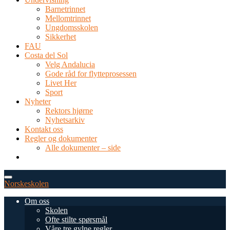
Barnetrinnet
Mellomtrinnet
Ungdomsskolen
Sikkerhet
FAU
Costa del Sol
Velg Andalucia
Gode råd for flytteprosessen
Livet Her
Sport
Nyheter
Rektors hjørne
Nyhetsarkiv
Kontakt oss
Regler og dokumenter
Alle dokumenter – side
TEL: 0034 952 577 380
post@dnsmalaga.com
Norskeskolen
Om oss
Skolen
Ofte stilte spørsmål
Våre tre gylne regler