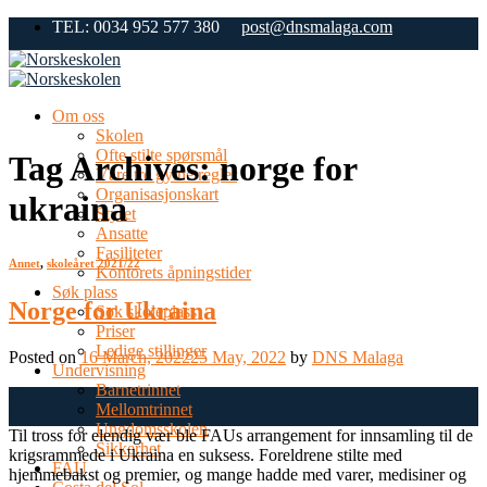
Skip
TEL: 0034 952 577 380
post@dnsmalaga.com
to
content
Om oss
Skolen
Ofte stilte spørsmål
Tag Archives:
norge for
Våre tre gylne regler
Organisasjonskart
ukraina
Styret
Ansatte
Fasiliteter
Annet
,
skoleåret 2021/22
Kontorets åpningstider
Søk plass
Norge for Ukraina
Søk skoleplass
Priser
Ledige stillinger
Posted on
16 March, 2022
25 May, 2022
by
DNS Malaga
Undervisning
Barnetrinnet
16
Mellomtrinnet
Mar
Ungdomsskolen
Til tross for elendig vær ble FAUs arrangement for innsamling til de
Sikkerhet
krigsrammede i Ukraina en suksess. Foreldrene stilte med
FAU
hjemmebakst og premier, og mange hadde med varer, medisiner og