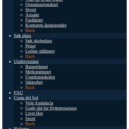
Organisasjonskart
Styret
Ansatte
Fasiliteter
Kontorets åpningstider
Back
Søk plass
Søk skoleplass
Priser
Ledige stillinger
Back
Undervisning
Barnetrinnet
Mellomtrinnet
Ungdomsskolen
Sikkerhet
Back
FAU
Costa del Sol
Velg Andalucia
Gode råd for flytteprosessen
Livet Her
Sport
Back
Nyheter