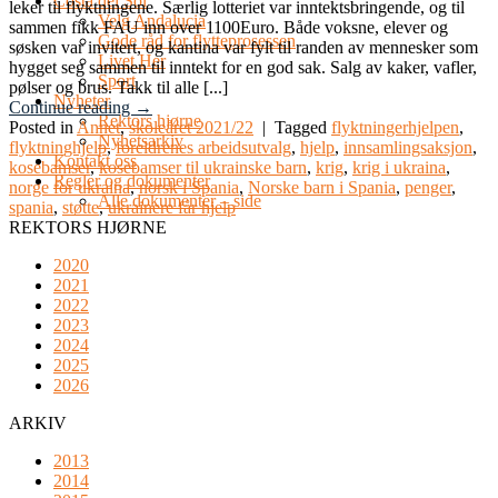
Costa del Sol
leker til flyktningene. Særlig lotteriet var inntektsbringende, og til
Velg Andalucia
sammen fikk FAU inn over 1100Euro. Både voksne, elever og
Gode råd for flytteprosessen
søsken var invitert, og kantina var fylt til randen av mennesker som
Livet Her
hygget seg sammen til inntekt for en god sak. Salg av kaker, vafler,
Sport
pølser og brus. Takk til alle [...]
Nyheter
Continue reading
→
Rektors hjørne
Posted in
Annet
,
skoleåret 2021/22
|
Tagged
flyktningerhjelpen
,
Nyhetsarkiv
flyktninghjelp
,
foreldrenes arbeidsutvalg
,
hjelp
,
innsamlingsaksjon
,
Kontakt oss
kosebamser
,
kosebamser til ukrainske barn
,
krig
,
krig i ukraina
,
Regler og dokumenter
norge for ukraina
,
norsk i Spania
,
Norske barn i Spania
,
penger
,
Alle dokumenter – side
spania
,
støtte
,
ukrainere får hjelp
REKTORS HJØRNE
2020
2021
2022
2023
2024
2025
2026
ARKIV
2013
2014