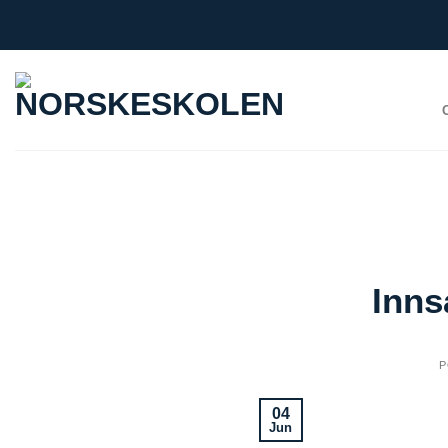
Skip
to
content
Inns
P
04
Jun