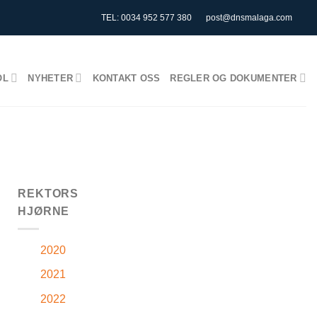
TEL: 0034 952 577 380
post@dnsmalaga.com
OL
NYHETER
KONTAKT OSS
REGLER OG DOKUMENTER
REKTORS
HJØRNE
2020
2021
2022