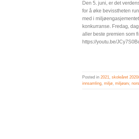
Den 5. juni, er det verde
for å øke bevisstheten r
med i miljøengasjementet 
konkurranse. Fredag, dage
aller beste premien som 
https://youtu.be/JCy7S0
Posted in
2021
,
skoleåret 2020
innsamling
,
miljø
,
miljøarv
,
nors