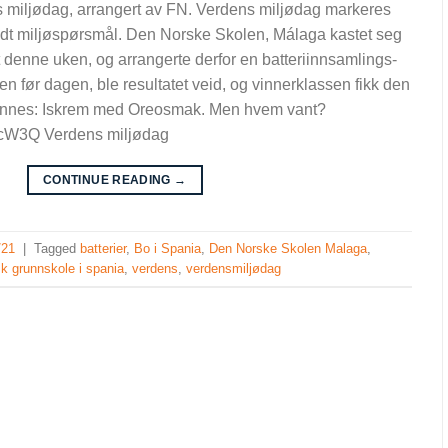
ns miljødag, arrangert av FN. Verdens miljødag markeres
undt miljøspørsmål. Den Norske Skolen, Málaga kastet seg
denne uken, og arrangerte derfor en batteriinnsamlings-
n før dagen, ble resultatet veid, og vinnerklassen fikk den
finnes: Iskrem med Oreosmak. Men hvem vant?
BcW3Q Verdens miljødag
CONTINUE READING
→
/21
|
Tagged
batterier
,
Bo i Spania
,
Den Norske Skolen Malaga
,
k grunnskole i spania
,
verdens
,
verdensmiljødag