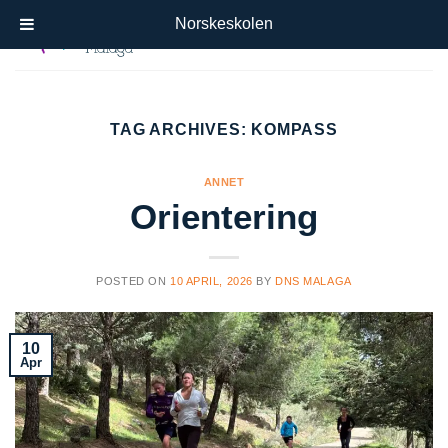
Skip
Norskeskolen
to
content
TAG ARCHIVES:
KOMPASS
ANNET
Orientering
POSTED ON
10 APRIL, 2026
BY
DNS MALAGA
10
Apr