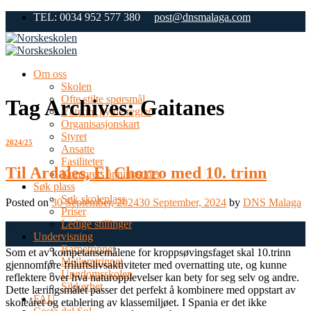
Skip
TEL: 0034 952 577 380
post@dnsmalaga.com
to
content
Om oss
Skolen
Ofte stilte spørsmål
Tag Archives:
Gaitanes
Våre tre gylne regler
Organisasjonskart
Styret
2024/25
Ansatte
Fasiliteter
Til Ardales, El Chorro med 10. trinn
Kontorets åpningstider
Søk plass
Søk skoleplass
Posted on
30 September, 2024
30 September, 2024
by
DNS Malaga
Priser
Ledige stillinger
30
Undervisning
Sep
Barnetrinnet
Som et av kompetansemålene for kroppsøvingsfaget skal 10.trinn
Mellomtrinnet
gjennomføre friluftslivsaktiviteter med overnatting ute, og kunne
Ungdomsskolen
reflektere over hva naturopplevelser kan bety for seg selv og andre.
Sikkerhet
Dette læringsmålet passer det perfekt å kombinere med oppstart av
FAU
skoleåret og etablering av klassemiljøet. I Spania er det ikke