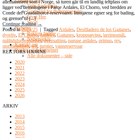
Costa del Sol
allemannsrett som i Norge, så turen går til en landlig teltplass om
Velg Andalucia
ligger ved demningene i Parqe Ardales, El Chorro, ved bredden av
Gode råd for flytteprosessen
Conde del Guadalhorce-reservoaret. Innsjøene egner seg for bading,
Livet Her
og grenser til [...]
Sport
Continue reading
→
Nyheter
Posted in
2024/25
|
Tagged
Ardales
,
Desfiladero de los Gaitanes
,
Rektors hjørne
dyreliv
,
El Chorro
,
fugleliv
,
Gaitanes
,
kroppsøving
,
læringsmål
,
Nyhetsarkiv
måltidsforberedelser
,
overnatting
,
parque ardales
,
primus
,
rev
,
Kontakt oss
stormkjøkken
,
telt
,
turstier
,
vannreservoar
Regler og dokumenter
REKTORS HJØRNE
Alle dokumenter – side
2020
2021
2022
2023
2024
2025
2026
ARKIV
2013
2014
2015
2016