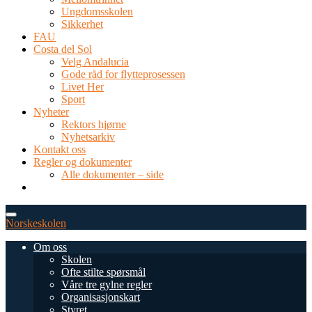
Ungdomsskolen
Sikkerhet
FAU
Costa del Sol
Velg Andalucia
Gode råd for flytteprosessen
Livet Her
Sport
Nyheter
Rektors hjørne
Nyhetsarkiv
Kontakt oss
Regler og dokumenter
Alle dokumenter – side
TEL: 0034 952 577 380
post@dnsmalaga.com
Norskeskolen
Om oss
Skolen
Ofte stilte spørsmål
Våre tre gylne regler
Organisasjonskart
Styret