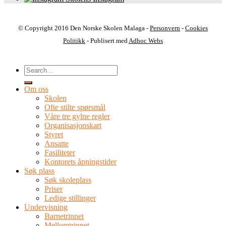
© Copyright 2016 Den Norske Skolen Malaga -
Personvern
-
Cookies
Politikk
- Publisert med
Adhoc Webs
Om oss
Skolen
Ofte stilte spørsmål
Våre tre gylne regler
Organisasjonskart
Styret
Ansatte
Fasiliteter
Kontorets åpningstider
Søk plass
Søk skoleplass
Priser
Ledige stillinger
Undervisning
Barnetrinnet
Mellomtrinnet