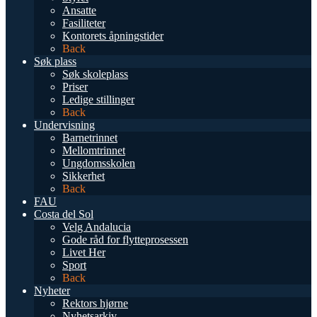
Ansatte
Fasiliteter
Kontorets åpningstider
Back
Søk plass
Søk skoleplass
Priser
Ledige stillinger
Back
Undervisning
Barnetrinnet
Mellomtrinnet
Ungdomsskolen
Sikkerhet
Back
FAU
Costa del Sol
Velg Andalucia
Gode råd for flytteprosessen
Livet Her
Sport
Back
Nyheter
Rektors hjørne
Nyhetsarkiv