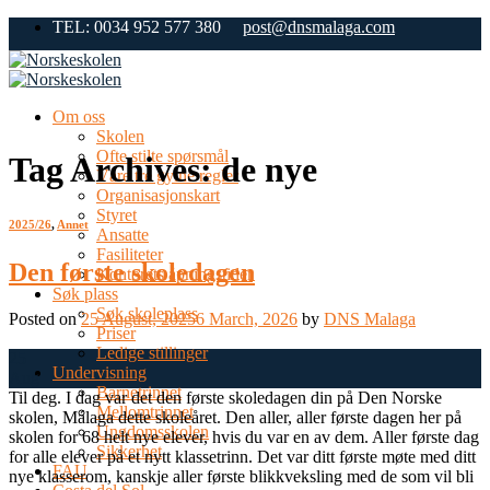
Skip
TEL: 0034 952 577 380
post@dnsmalaga.com
to
content
Om oss
Skolen
Ofte stilte spørsmål
Tag Archives:
de nye
Våre tre gylne regler
Organisasjonskart
Styret
2025/26
,
Annet
Ansatte
Fasiliteter
Den første skoledagen
Kontorets åpningstider
Søk plass
Søk skoleplass
Posted on
25 August, 2025
6 March, 2026
by
DNS Malaga
Priser
Ledige stillinger
25
Undervisning
Aug
Barnetrinnet
Til deg. I dag var det den første skoledagen din på Den Norske
Mellomtrinnet
skolen, Málaga dette skoleåret. Den aller, aller første dagen her på
Ungdomsskolen
skolen for 68 helt nye elever, hvis du var en av dem. Aller første dag
Sikkerhet
for alle elever på et nytt klassetrinn. Det var ditt første møte med ditt
FAU
nye klasserom, kanskje aller første blikkveksling med de som vil bli