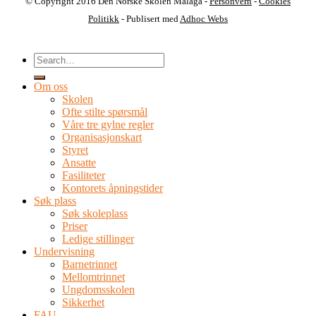
© Copyright 2016 Den Norske Skolen Malaga -
Personvern
-
Cookies
Politikk
- Publisert med
Adhoc Webs
Om oss
Skolen
Ofte stilte spørsmål
Våre tre gylne regler
Organisasjonskart
Styret
Ansatte
Fasiliteter
Kontorets åpningstider
Søk plass
Søk skoleplass
Priser
Ledige stillinger
Undervisning
Barnetrinnet
Mellomtrinnet
Ungdomsskolen
Sikkerhet
FAU