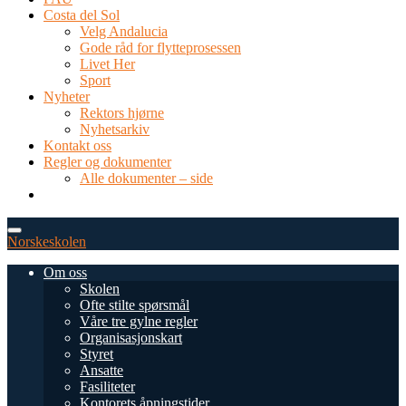
Costa del Sol
Velg Andalucia
Gode råd for flytteprosessen
Livet Her
Sport
Nyheter
Rektors hjørne
Nyhetsarkiv
Kontakt oss
Regler og dokumenter
Alle dokumenter – side
TEL: 0034 952 577 380
post@dnsmalaga.com
Norskeskolen
Om oss
Skolen
Ofte stilte spørsmål
Våre tre gylne regler
Organisasjonskart
Styret
Ansatte
Fasiliteter
Kontorets åpningstider