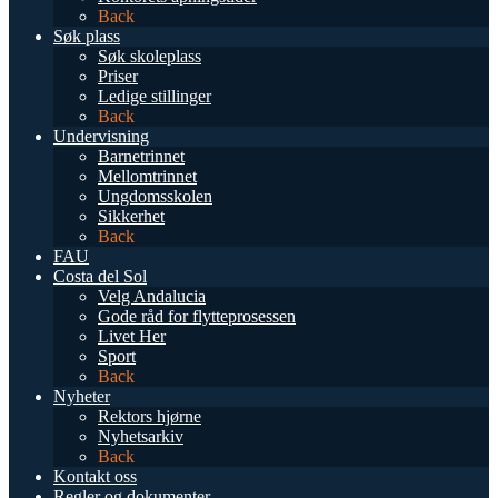
Back
Søk plass
Søk skoleplass
Priser
Ledige stillinger
Back
Undervisning
Barnetrinnet
Mellomtrinnet
Ungdomsskolen
Sikkerhet
Back
FAU
Costa del Sol
Velg Andalucia
Gode råd for flytteprosessen
Livet Her
Sport
Back
Nyheter
Rektors hjørne
Nyhetsarkiv
Back
Kontakt oss
Regler og dokumenter