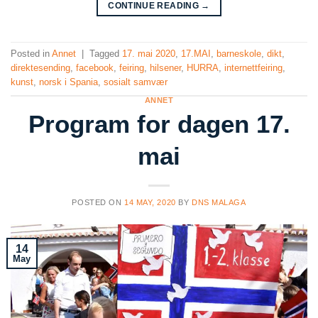
CONTINUE READING
→
Posted in
Annet
|
Tagged
17. mai 2020
,
17.MAI
,
barneskole
,
dikt
,
direktesending
,
facebook
,
feiring
,
hilsener
,
HURRA
,
internettfeiring
,
kunst
,
norsk i Spania
,
sosialt samvær
ANNET
Program for dagen 17.
mai
POSTED ON
14 MAY, 2020
BY
DNS MALAGA
14
May