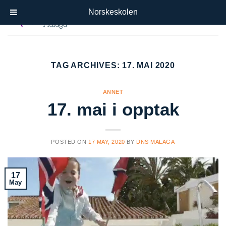
Skip
Norskeskolen
to
content
TAG ARCHIVES:
17. MAI 2020
ANNET
17. mai i opptak
POSTED ON
17 MAY, 2020
BY
DNS MALAGA
17
May