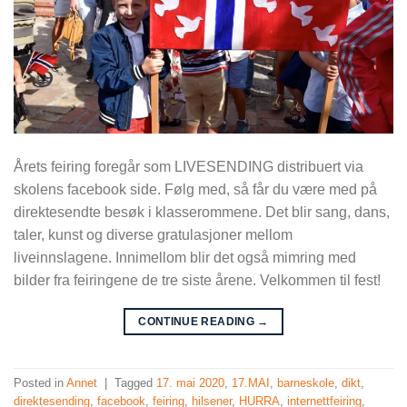
Årets feiring foregår som LIVESENDING distribuert via
skolens facebook side. Følg med, så får du være med på
direktesendte besøk i klasserommene. Det blir sang, dans,
taler, kunst og diverse gratulasjoner mellom
liveinnslagene. Innimellom blir det også mimring med
bilder fra feiringene de tre siste årene. Velkommen til fest!
CONTINUE READING
→
Posted in
Annet
|
Tagged
17. mai 2020
,
17.MAI
,
barneskole
,
dikt
,
direktesending
,
facebook
,
feiring
,
hilsener
,
HURRA
,
internettfeiring
,