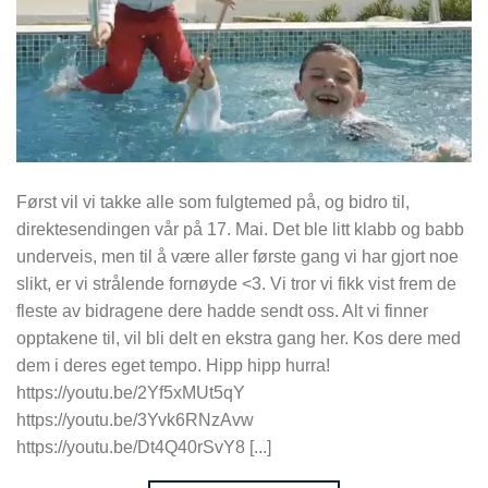
Først vil vi takke alle som fulgtemed på, og bidro til,
direktesendingen vår på 17. Mai. Det ble litt klabb og babb
underveis, men til å være aller første gang vi har gjort noe
slikt, er vi strålende fornøyde <3. Vi tror vi fikk vist frem de
fleste av bidragene dere hadde sendt oss. Alt vi finner
opptakene til, vil bli delt en ekstra gang her. Kos dere med
dem i deres eget tempo. Hipp hipp hurra!
https://youtu.be/2Yf5xMUt5qY
https://youtu.be/3Yvk6RNzAvw
https://youtu.be/Dt4Q40rSvY8 [...]