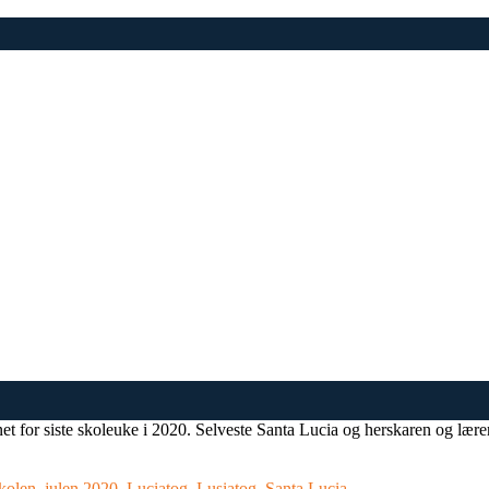
et for siste skoleuke i 2020. Selveste Santa Lucia og herskaren og lær
skolen
,
julen 2020
,
Luciatog
,
Lusiatog
,
Santa Lucia