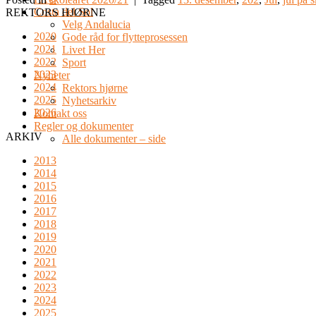
Costa del Sol
REKTORS HJØRNE
Velg Andalucia
2020
Gode råd for flytteprosessen
2021
Livet Her
2022
Sport
2023
Nyheter
2024
Rektors hjørne
2025
Nyhetsarkiv
2026
Kontakt oss
Regler og dokumenter
ARKIV
Alle dokumenter – side
2013
2014
2015
2016
2017
2018
2019
2020
2021
2022
2023
2024
2025