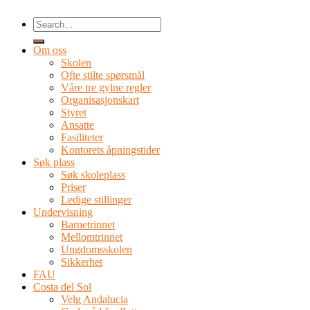
Om oss
Skolen
Ofte stilte spørsmål
Våre tre gylne regler
Organisasjonskart
Styret
Ansatte
Fasiliteter
Kontorets åpningstider
Søk plass
Søk skoleplass
Priser
Ledige stillinger
Undervisning
Barnetrinnet
Mellomtrinnet
Ungdomsskolen
Sikkerhet
FAU
Costa del Sol
Velg Andalucia