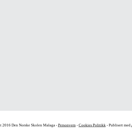
t 2016 Den Norske Skolen Malaga -
Personvern
-
Cookies Politikk
- Publisert med