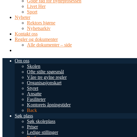
Gode råd for flytteprosessen
Livet Her
Sport
Nyheter
Rektors hjørne
Nyhetsarkiv
Kontakt oss
Regler og dokumenter
Alle dokumenter – side
TEL: 0034 952 577 380
post@dnsmalaga.com
Om oss
Skolen
Ofte stilte spørsmål
Våre tre gylne regler
Organisasjonskart
Styret
Ansatte
Fasiliteter
Kontorets åpningstider
Back
Søk plass
Søk skoleplass
Priser
Ledige stillinger