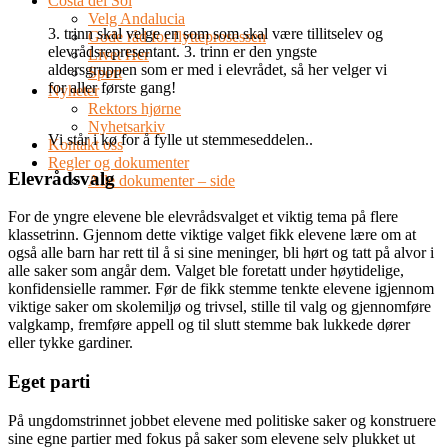
Costa del Sol
Velg Andalucia
3. trinn skal velge en som som skal være tillitselev og
Gode råd for flytteprosessen
elevrådsrepresentant. 3. trinn er den yngste
Livet Her
aldersgruppen som er med i elevrådet, så her velger vi
Sport
for aller første gang!
Nyheter
Rektors hjørne
Nyhetsarkiv
Vi står i kø for å fylle ut stemmeseddelen..
Kontakt oss
Regler og dokumenter
Elevrådsvalg
Alle dokumenter – side
For de yngre elevene ble elevrådsvalget et viktig tema på flere
klassetrinn. Gjennom dette viktige valget fikk elevene lære om at
også alle barn har rett til å si sine meninger, bli hørt og tatt på alvor i
alle saker som angår dem. Valget ble foretatt under høytidelige,
konfidensielle rammer. Før de fikk stemme tenkte elevene igjennom
viktige saker om skolemiljø og trivsel, stille til valg og gjennomføre
valgkamp, fremføre appell og til slutt stemme bak lukkede dører
eller tykke gardiner.
Eget parti
På ungdomstrinnet jobbet elevene med politiske saker og konstruere
sine egne partier med fokus på saker som elevene selv plukket ut