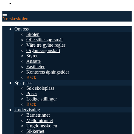
TEL: 0034 952 577 380
post@dnsmalaga.com
Norskeskolen
Om oss
Skolen
Ofte stilte spørsmål
Våre tre gylne regler
Organisasjonskart
Styret
Ansatte
Fasiliteter
Kontorets åpningstider
Back
Søk plass
Søk skoleplass
Priser
Ledige stillinger
Back
Undervisning
Barnetrinnet
Mellomtrinnet
Ungdomsskolen
Sikkerhet