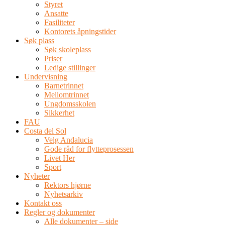
Styret
Ansatte
Fasiliteter
Kontorets åpningstider
Søk plass
Søk skoleplass
Priser
Ledige stillinger
Undervisning
Barnetrinnet
Mellomtrinnet
Ungdomsskolen
Sikkerhet
FAU
Costa del Sol
Velg Andalucia
Gode råd for flytteprosessen
Livet Her
Sport
Nyheter
Rektors hjørne
Nyhetsarkiv
Kontakt oss
Regler og dokumenter
Alle dokumenter – side