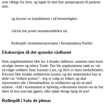
som viktige for dem, og lagde til slutt fine partiprogram til partiene
sine.
og krysser av kandidatene i all hemmelighet..
Alexia har postet stemmeseddelen sin
Rollespill i kommunestyresalen i Benalmádena Pueblo
Ekskursjon til det spanske rådhuset
Hele ungdomstrinnet fikk lov å besøke rådhuset, sammen med noen
utvalgte lærere og rektor Trude. Der ble ungdommene møtt av vår
nyvalgte ordfører Juan Antonio Lara, og flere av hans medarbeidere.
Elevene fikk besøke ordførerens kontor, og der understreket han at
dette var “folkets kontor”. -Jeg er valgt av folket, og skal
representere alle i Benalmadena, sa ordføreren og slo ut med
armene. -Alle i kommunen er hjertelig velkommen innom om de har
ideer til hva som bør gjøres, eller måtte trenge hjelp til noe!
Rollespill i Sala de plenas