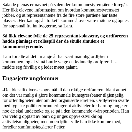
Sala de plenas er navnet på salen der kommunestyremøtene foregår.
Her fikk elevene informasjon om hvordan kommunestyremøtet
jobber, og at representantene fra de fire store partiene har faste
plasser. -Her kan også “folket” komme å overvære møtene og åpnes
for spørsmål fra innbyggerne, sa Lara.
Så fikk elevene fylle de 25 representant-plassene, og ordføreren
hadde planlagt et rollespill der de skulle simulere et
kommunestyremøte.
Lara fortalte at det i mange år har vært mannlig ordfører i
kommunen, og at vi nå burde velge en kvinnelig ordfører. Lisi
meldte seg frivillig og ledet møtet galant.
Engasjerte ungdommer
-Det ble stilt diverse spørsmål til den riktige ordføreren, blant annet
om det var mulig å gjøre kommunale kunstgressbaner tilgjengelig
for offentligheten utenom den organiserte idretten. Ordføreren svarte
med typiske politikerformuleringer at aktiviteter for barn og unge er
noe de skal undersøke og se på i den kommende 4-årsperioden. Han
var veldig opptatt av barn og unges oppvekstvilkår og
aktivitetsmuligheter, men noen løfter ville han ikke komme med,
forteller samfunnsfagslærer Petter.