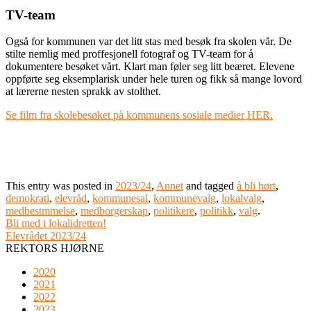
TV-team
Også for kommunen var det litt stas med besøk fra skolen vår. De
stilte nemlig med proffesjonell fotograf og TV-team for å
dokumentere besøket vårt. Klart man føler seg litt beæret. Elevene
oppførte seg eksemplarisk under hele turen og fikk så mange lovord
at lærerne nesten sprakk av stolthet.
Se film fra skolebesøket på kommunens sosiale medier HER.
This entry was posted in
2023/24
,
Annet
and tagged
å bli hørt
,
demokrati
,
elevråd
,
kommunesal
,
kommunevalg
,
lokalvalg
,
medbestmmelse
,
medborgerskap
,
politikere
,
politikk
,
valg
.
Bli med i lokalidretten!
Elevrådet 2023/24
REKTORS HJØRNE
2020
2021
2022
2023