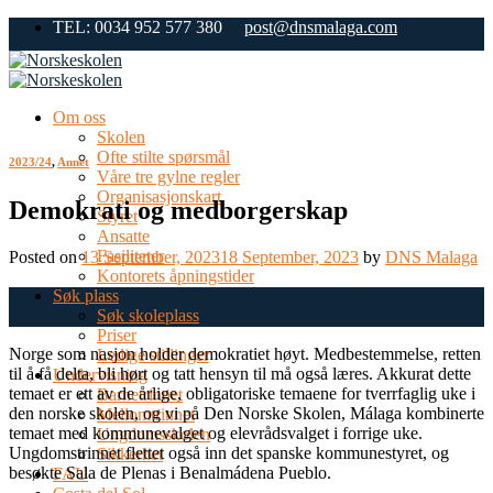
Skip
TEL: 0034 952 577 380
post@dnsmalaga.com
to
content
Om oss
Skolen
Ofte stilte spørsmål
2023/24
,
Annet
Våre tre gylne regler
Organisasjonskart
Demokrati og medborgerskap
Styret
Ansatte
Fasiliteter
Posted on
13 September, 2023
18 September, 2023
by
DNS Malaga
Kontorets åpningstider
Søk plass
13
Søk skoleplass
Sep
Priser
Norge som nasjon holder demokratiet høyt. Medbestemmelse, retten
Ledige stillinger
til å få delta, bli hørt og tatt hensyn til må også læres. Akkurat dette
Undervisning
temaet er ett av de årlige, obligatoriske temaene for tverrfaglig uke i
Barnetrinnet
den norske skolen, og vi på Den Norske Skolen, Málaga kombinerte
Mellomtrinnet
temaet med kommunevalget og elevrådsvalget i forrige uke.
Ungdomsskolen
Ungdomstrinnet flettet også inn det spanske kommunestyret, og
Sikkerhet
besøkte Sala de Plenas i Benalmádena Pueblo.
FAU