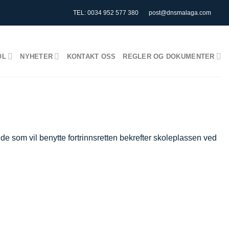
TEL: 0034 952 577 380
post@dnsmalaga.com
OL
NYHETER
KONTAKT OSS
REGLER OG DOKUMENTER
t de som vil benytte fortrinnsretten bekrefter skoleplassen ved