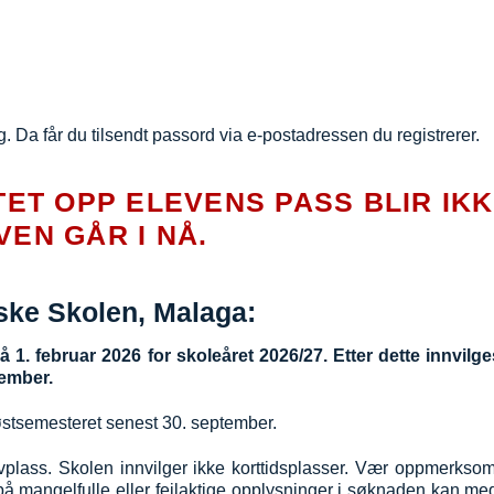
g.
Da får du tilsendt passord via e-postadressen du registrerer.
ET OPP ELEVENS PASS BLIR IK
VEN GÅR I NÅ.
ske Skolen, Malaga:
så 1. februar 2026 for skoleåret 2026/27.
Etter dette innvilge
vember.
østsemesteret senest 30. september.
evplass.
Skolen innvilger ikke korttidsplasser.
Vær oppmerksom l
 mangelfulle eller feilaktige opplysninger i søknaden kan med