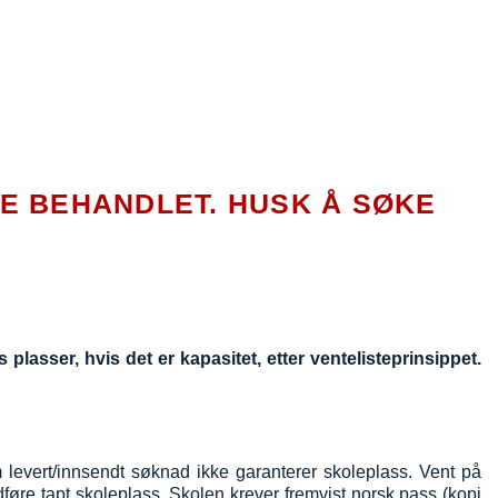
KE BEHANDLET.
HUSK Å SØKE
s plasser, hvis det er kapasitet, etter ventelisteprinsippet.
evert/innsendt søknad ikke garanterer skoleplass.
Vent på
føre tapt skoleplass.
Skolen krever fremvist norsk pass (kopi