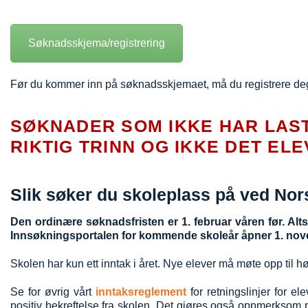
Søknadsskjema/registrering
Før du kommer inn på søknadsskjemaet, må du registrere de
SØKNADER SOM IKKE HAR LAST
RIKTIG TRINN OG IKKE DET ELE
Slik søker du skoleplass på ved Nor
Den ordinære søknadsfristen er 1. februar våren før.
Alt
Innsøkningsportalen for kommende skoleår åpner 1. no
Skolen har kun ett inntak i året.
Nye elever må møte opp til h
Se for øvrig vårt
inntaksreglement
for retningslinjer for el
positiv bekreftelse fra skolen.
Det gjøres også oppmerksom på