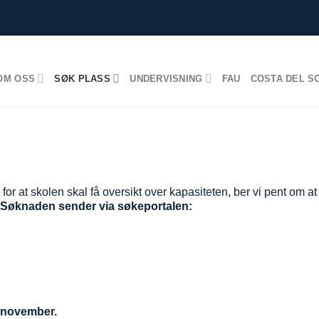
OM OSS
SØK PLASS
UNDERVISNING
FAU
COSTA DEL S
KVALITETSUTDANNING FOR
NORSKE BORGERE I SPANIA
for at skolen skal få oversikt over kapasiteten, ber vi pent om a
Søknaden sender via søkeportalen:
 november.