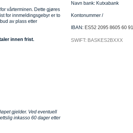
Navn bank: Kutxabank
 for vårterminen. Dette gjøres
ist for innmeldingsgebyr er to
Kontonummer /
lbud av plass etter
IBAN:
ES52 2095 8605 60 9
ler innen frist.
SWIFT: BASKES2BXXX
øpet gjelder. Ved eventuell
ttslig inkasso 60 dager etter