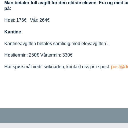
Man betaler full avgift for den eldste eleven. Fra og med 
på:
Høst: 176€
Vår: 264€
Kantine
Kantineavgiften betales samtidig med elevavgiften .
Høsttermin: 250€
Vårtermin: 330€
Har spørsmål vedr. søknaden, kontakt oss pr. e-post:
post@d