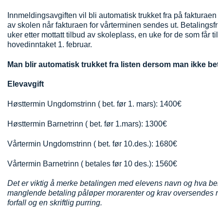
Innmeldingsavgiften vil bli automatisk trukket fra på fakturaen
av skolen når fakturaen for vårterminen sendes ut. Betalingsfr
uker etter mottatt tilbud av skoleplass, en uke for de som får ti
hovedinntaket 1. februar.
Man blir automatisk trukket fra listen dersom man ikke beta
Elevavgift
Høsttermin Ungdomstrinn ( bet. før 1. mars):
1400€
Høsttermin Barnetrinn ( bet. før 1.mars): 1300€
Vårtermin Ungdomstrinn ( bet. før 10.des.): 1680€
Vårtermin Barnetrinn ( betales før 10 des.): 1560€
Det er viktig å merke betalingen med elevens navn og hva bel
manglende betaling påløper morarenter og krav oversendes re
forfall og en skriftlig purring.