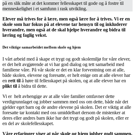
på en slik måte at det kommer fellesskapet til gode og å fostre til
menneskelighet i et samfunn i rask utvikling.
Elever må trives for å lære, men også lære for å trives. Vi er en
skole som har fokus på at elevene tar hensyn til og inkluderer
hverandre, men også at de skal hjelpe hverandre og bidra til
læring og faglig vekst.
Det viktige samarbeidet mellom skole og hjem
I vårt arbeid med å skape et trygt og godt skolemiljø for våre elever,
er det helt avgjørende at vi har god dialog og tett samarbeid med
familiene våre. På vår skole er det en klar forventning om at alle,
både skolen, elevene og foresatte, er helt enige om at alle elever har
en
rett til
å høre til fellesskapet på skolen, og at alle elever har en
plikt til
å bidra til dette.
Vi er helt avhengige av at alle våre familier omfavner dette
verdigrunnlaget og jobber sammen med oss om dette, både når det
gjelder eget barn og de andre elevene på skolen. Det er viktig at alle
foresatte tar kontakt med oss umiddelbart dersom de mistenker at
deres eller andres barn ikke har det trygt og godt på skolen, eller er
en del av skolefellesskapet.
Våre erfaringer viser at når skole og hjem jobber godt sammen,