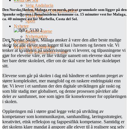
Costa del Sol
Velg Andalucia
Den Norske Skolen, Malaga er en norsk, privat grunnskole som ligger på den
Gode råd for flytteprosessen
Spanske solkysten i Benalmádena kommune ca. 15 minutter vest for Malaga,
Livet Her
ca. 40 minutter øst for Marbella, Costa del Sol.
Sport
Nyheter
Rektors hjørne
Nyhetsarkiv
Den Norske Skolen, Málaga ønsker å være den aller beste mulige
Kontakt oss
skole for alle elever som legger til kai i havnen og favnen vår. Vi
Regler og dokumenter
tenker at kvaliteten på undervisningen vi leverer, og tilpasningene vi
Alle dokumenter – side
gjør for elevene våre, er like viktige uansett om elevene skal være
her bare dette skoleåret, eller om de skal være her hele skoleløpet
sitt.
Elevene som går på skolen i dag må håndtere et samfunn preget av
større kompleksitet, mer mangfold og en raskere endringstakt enn
før. Vi lever i et samfunn der den digitale utviklingen går raskt og
som blir stadig mer globalisert, og denne prosessen
påvirker alle
deler av samfunnet, noe som igjen får konsekvenser for opplæringen
i skolen.
Opplæringen må i større grad legge vekt på utvikling av
kompetanser som kommunikasjon, samhandling, læringsstrategier,
kreativitet, etisk refleksjon og fagspesifikk kompetanse. Samtidig er
det skolens klare mandat å anspore alle elever til å realisere seg selv