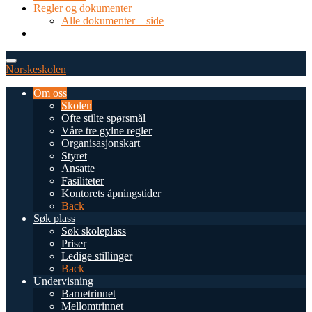
Regler og dokumenter
Alle dokumenter – side
TEL: 0034 952 577 380
post@dnsmalaga.com
Norskeskolen
Om oss
Skolen
Ofte stilte spørsmål
Våre tre gylne regler
Organisasjonskart
Styret
Ansatte
Fasiliteter
Kontorets åpningstider
Back
Søk plass
Søk skoleplass
Priser
Ledige stillinger
Back
Undervisning
Barnetrinnet
Mellomtrinnet