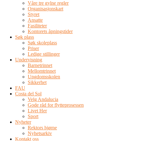
Våre tre gylne regler
Organisasjonskart
Styret
Ansatte
Fasiliteter
Kontorets åpningstider
Søk plass
Søk skoleplass
Priser
Ledige stillinger
Undervisning
Barnetrinnet
Mellomtrinnet
Ungdomsskolen
Sikkerhet
FAU
Costa del Sol
Velg Andalucia
Gode råd for flytteprosessen
Livet Her
Sport
Nyheter
Rektors hjørne
Nyhetsarkiv
Kontakt oss