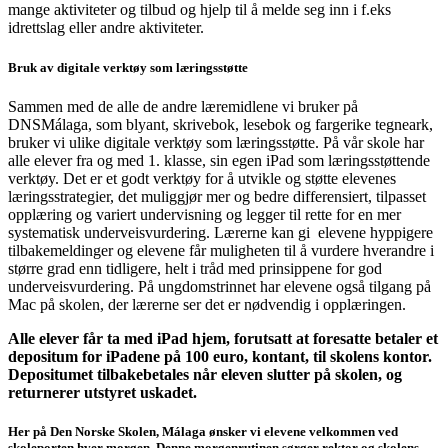
mange aktiviteter og tilbud og hjelp til å melde seg inn i f.eks
idrettslag eller andre aktiviteter.
Bruk av digitale verktøy som læringsstøtte
Sammen med de alle de andre læremidlene vi bruker på
DNSMálaga, som blyant, skrivebok, lesebok og fargerike tegneark,
bruker vi ulike digitale verktøy som læringsstøtte. På vår skole har
alle elever fra og med 1. klasse, sin egen iPad som læringsstøttende
verktøy. Det er et godt verktøy for å utvikle og støtte elevenes
læringsstrategier, det muliggjør mer og bedre differensiert, tilpasset
opplæring og variert undervisning og legger til rette for en mer
systematisk underveisvurdering. Lærerne kan gi elevene hyppigere
tilbakemeldinger og elevene får muligheten til å vurdere hverandre i
større grad enn tidligere, helt i tråd med prinsippene for god
underveisvurdering. På ungdomstrinnet har elevene også tilgang på
Mac på skolen, der lærerne ser det er nødvendig i opplæringen.
Alle elever får ta med iPad hjem, forutsatt at foresatte betaler et
depositum for iPadene på 100 euro, kontant, til skolens kontor.
Depositumet tilbakebetales når eleven slutter på skolen, og
returnerer utstyret uskadet.
Her på Den Norske Skolen, Málaga ønsker vi elevene velkommen ved
skoleporten hver morgen. Denne morgenrutinen sørger rektor og skolens