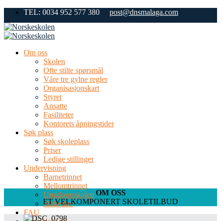
Skip
TEL: 0034 952 577 380
post@dnsmalaga.com
to
content
Om oss
Skolen
Ofte stilte spørsmål
Våre tre gylne regler
Organisasjonskart
Styret
Ansatte
Fasiliteter
Kontorets åpningstider
Søk plass
Søk skoleplass
Priser
Ledige stillinger
Undervisning
Barnetrinnet
Mellomtrinnet
OM OSS
Ungdomsskolen
ET VELKOMPONERT SKOLETILBUD
Sikkerhet
FAU