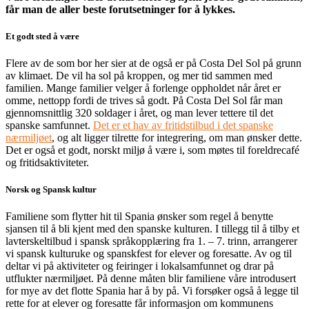
får man de aller beste forutsetninger for å lykkes.
Et godt sted å være
Flere av de som bor her sier at de også er på Costa Del Sol på grunn
av klimaet. De vil ha sol på kroppen, og mer tid sammen med
familien. Mange familier velger å forlenge oppholdet når året er
omme, nettopp fordi de trives så godt. På Costa Del Sol får man
gjennomsnittlig 320 soldager i året, og man lever tettere til det
spanske samfunnet.
Det er et hav av fritidstilbud i det spanske
nærmiljøet
, og alt ligger tilrette for integrering, om man ønsker dette.
Det er også et godt, norskt miljø å være i, som møtes til foreldrecafé
og fritidsaktiviteter.
Norsk og Spansk kultur
Familiene som flytter hit til Spania ønsker som regel å benytte
sjansen til å bli kjent med den spanske kulturen. I tillegg til å tilby et
lavterskeltilbud i spansk språkopplæring fra 1. – 7. trinn, arrangerer
vi spansk kulturuke og spanskfest for elever og foresatte. Av og til
deltar vi på aktiviteter og feiringer i lokalsamfunnet og drar på
utflukter nærmiljøet. På denne måten blir familiene våre introdusert
for mye av det flotte Spania har å by på. Vi forsøker også å legge til
rette for at elever og foresatte får informasjon om kommunens