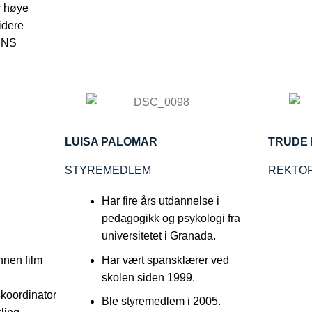
r høye
videre
 DNS
LUISA PALOMAR
TRUDE 
STYREMEDLEM
REKTO
Har fire års utdannelse i
pedagogikk og psykologi fra
universitetet i Granada.
nnen film
Har vært spansklærer ved
skolen siden 1999.
koordinator
Ble styremedlem i 2005.