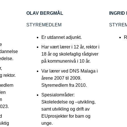
OLAV BERGMÅL
INGRID
STYREMEDLEM
STYRE
Er utdannet adjunkt.
R
e
Har vært lærer i 12 år, rektor i
tdannelse
18 år og skolefaglig rådgiver
edelse.
på kommunenivå i 10 år.
,
Var lærer ved DNS Malaga i
g rektor.
årene 2007 til 2009.
emedlem
Styremedlem fra 2010.
den
Spesialområder:
om
Skoleledelse og –utvikling,
2023.
samt utvikling og drift av
d
EUprosjekter for barn og
iktig
unge.