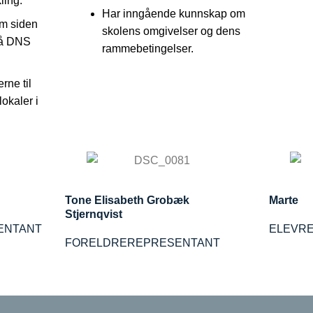
ling.
Har inngående kunnskap om
em siden
skolens omgivelser og dens
på DNS
rammebetingelser.
erne til
okaler i
Tone Elisabeth Grobæk
Marte
Stjernqvist
ENTANT
ELEVR
FORELDREREPRESENTANT