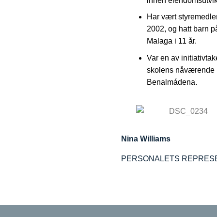
innen eiendomsutvik
Har vært styremedl
2002, og hatt barn 
Malaga i 11 år.
Var en av initiativtak
skolens nåværende l
Benalmádena.
Nina Williams
PERSONALETS REPRES