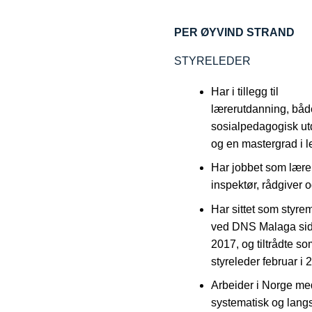
PER ØYVIND STRAND
STYRELEDER
Har i tillegg til
lærerutdanning, båd
sosialpedagogisk u
og en mastergrad i l
Har jobbet som lærer
inspektør, rådgiver o
Har sittet som styr
ved DNS Malaga si
2017, og tiltrådte s
styreleder februar i 
Arbeider i Norge me
systematisk og langs