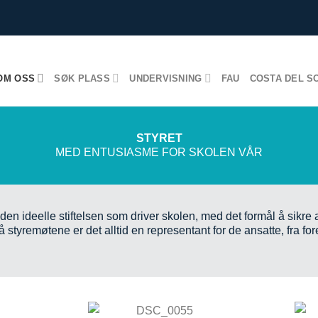
OM OSS
SØK PLASS
UNDERVISNING
FAU
COSTA DEL S
STYRET
MED ENTUSIASME FOR SKOLEN VÅR
n ideelle stiftelsen som driver skolen, med det formål å sikre at
tyremøtene er det alltid en representant for de ansatte, fra fo