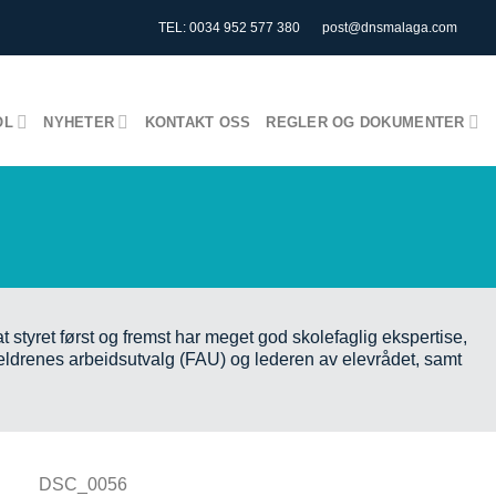
TEL: 0034 952 577 380
post@dnsmalaga.com
OL
NYHETER
KONTAKT OSS
REGLER OG DOKUMENTER
 styret først og fremst har meget god skolefaglig ekspertise,
reldrenes arbeidsutvalg (FAU) og lederen av elevrådet, samt