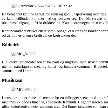
En bemannet kantine sørger for sunn og god lunsjservering hver dag
av kantinetilbudet, kommer ned og forsyner seg. Det blir servert en 
ubegrenset tilgang til friskt drikkevann. Kantineordningen er en frivill
Kantineområdet brukes ellers som Lounge, et rekreasjonsområde for eleve
og det finnes diverse brettspill og kortstokker der.
Bibliotek
Biblioteket inneholder bøker for barn og ungdom, men skolen benytter
utenfor naturfagsrommet, og kunst- og håndverksrommet. Bibliotek
sammen med lærer.
Musikksal
I musikkrommet finnes elementer for en fullrigget scene med mikrofon
med musikk både i timer og i dedikerte friminutt. Ungdomsskolen bruk
ulike kulturbegivenheter gjennom året. Det finnes tangenter som kan 