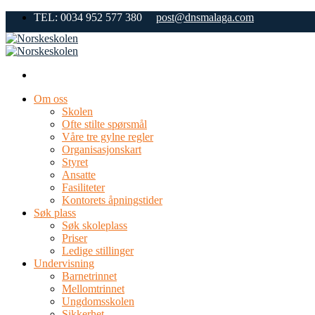
Skip
TEL: 0034 952 577 380
post@dnsmalaga.com
to
content
Om oss
Skolen
Ofte stilte spørsmål
Våre tre gylne regler
Organisasjonskart
Styret
Ansatte
Fasiliteter
Kontorets åpningstider
Søk plass
Søk skoleplass
Priser
Ledige stillinger
Undervisning
Barnetrinnet
Mellomtrinnet
Ungdomsskolen
Sikkerhet