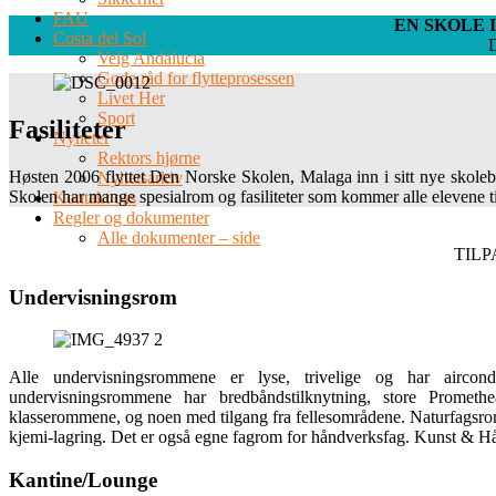
FAU
EN SKOLE 
Costa del Sol
Velg Andalucia
Gode råd for flytteprosessen
Livet Her
Sport
Fasiliteter
Nyheter
Rektors hjørne
Høsten 2006 flyttet Den Norske Skolen, Malaga inn i sitt nye skoleb
Nyhetsarkiv
Skolen har mange spesialrom og fasiliteter som kommer alle elevene t
Kontakt oss
Regler og dokumenter
Alle dokumenter – side
TIL
Undervisningsrom
Alle undervisningsrommene er lyse, trivelige og har aircond
undervisningsrommene har bredbåndstilknytning, store Promethe
klasserommene, og noen med tilgang fra fellesområdene. Naturfagsromme
kjemi-lagring. Det er også egne fagrom for håndverksfag. Kunst & Hå
Kantine/Lounge