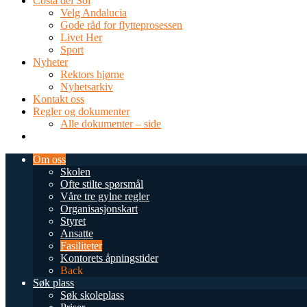
Costa del Sol
Velg Andalucia
Gode råd for flytteprosessen
Livet Her
Sport
Nyheter
Rektors hjørne
Nyhetsarkiv
Kontakt oss
Regler og dokumenter
Alle dokumenter – side
TEL: 0034 952 577 380
post@dnsmalaga.com
Om oss
Skolen
Ofte stilte spørsmål
Våre tre gylne regler
Organisasjonskart
Styret
Ansatte
Fasiliteter
Kontorets åpningstider
Back
Søk plass
Søk skoleplass