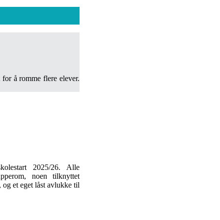
for å romme flere elever.
olestart 2025/26. Alle
pperom, noen tilknyttet
g et eget låst avlukke til