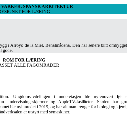
I VAKKER, SPANSK ARKITEKTUR
DESIGNET FOR LÆRING
ygg i Arroyo de la Miel, Benalmádena. Den har senere blitt ombygget 
il gode.
ROM FOR LÆRING
PASSET ALLE FAGOMRÅDER
ition. Ungdomsavdelingen i underetasjen ble nyrenovert før sk
an undervisningsskjermer og AppleTV-fasiliteter. Skolen har gru
t ble nyinnredet i 2019, og har alt man trenger for biologi og kjemi, o
ndverksalen er utstyrt med symaskiner.