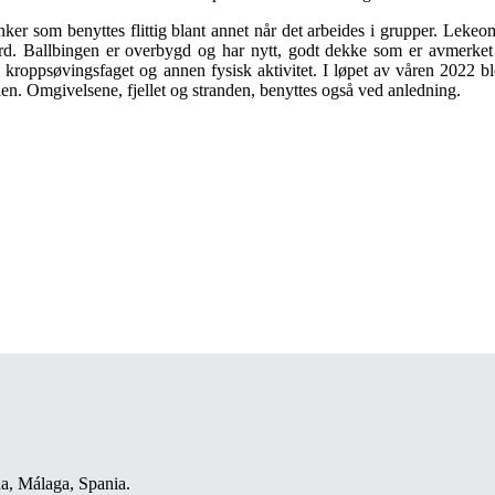
ker som benyttes flittig blant annet når det arbeides i grupper. Lekeo
ord. Ballbingen er overbygd og har nytt, godt dekke som er avmerket f
r i kroppsøvingsfaget og annen fysisk aktivitet. I løpet av våren 2022 
len. Omgivelsene, fjellet og stranden, benyttes også ved anledning.
a, Málaga, Spania.