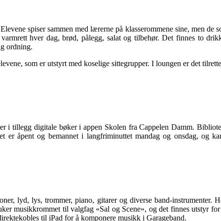
. Elevene spiser sammen med lærerne på klasserommene sine, men de so
varmrett hver dag, brød, pålegg, salat og tilbehør. Det finnes to dri
ig ordning.
ne, som er utstyrt med koselige sittegrupper. I loungen er det tilrettel
 i tillegg digitale bøker i appen Skolen fra Cappelen Damm. Bibliotek
et er åpent og bemannet i langfriminuttet mandag og onsdag, og kan 
er, lyd, lys, trommer, piano, gitarer og diverse band-instrumenter. H
er musikkrommet til valgfag «Sal og Scene», og det finnes utstyr for 
direktekobles til iPad for å komponere musikk i Garageband.