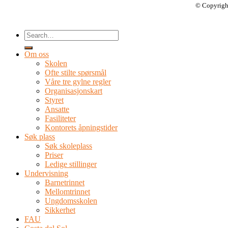
© Copyrigh
Om oss
Skolen
Ofte stilte spørsmål
Våre tre gylne regler
Organisasjonskart
Styret
Ansatte
Fasiliteter
Kontorets åpningstider
Søk plass
Søk skoleplass
Priser
Ledige stillinger
Undervisning
Barnetrinnet
Mellomtrinnet
Ungdomsskolen
Sikkerhet
FAU