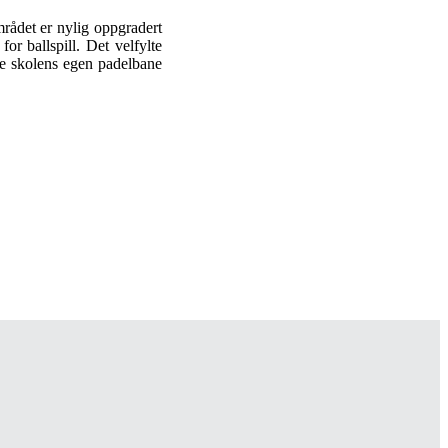
mrådet er nylig oppgradert
or ballspill. Det velfylte
ble skolens egen padelbane