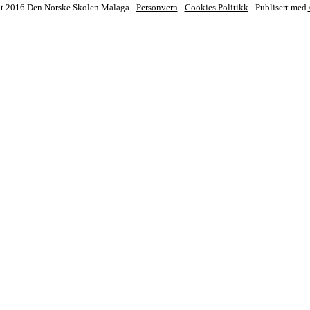
t 2016 Den Norske Skolen Malaga -
Personvern
-
Cookies Politikk
- Publisert med