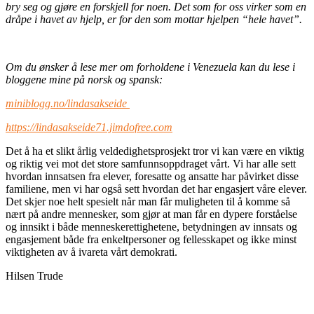
bry seg og gjøre en forskjell for noen. Det som for oss virker som en
dråpe i havet av hjelp, er for den som mottar hjelpen “hele havet”.
Om du ønsker å lese mer om forholdene i Venezuela kan du lese i
bloggene mine på norsk og spansk:
miniblogg.no/lindasakseide
https://lindasakseide71.jimdofree.com
Det å ha et slikt årlig veldedighetsprosjekt tror vi kan være en viktig
og riktig vei mot det store samfunnsoppdraget vårt. Vi har alle sett
hvordan innsatsen fra elever, foresatte og ansatte har påvirket disse
familiene, men vi har også sett hvordan det har engasjert våre elever.
Det skjer noe helt spesielt når man får muligheten til å komme så
nært på andre mennesker, som gjør at man får en dypere forståelse
og innsikt i både menneskerettighetene, betydningen av innsats og
engasjement både fra enkeltpersoner og fellesskapet og ikke minst
viktigheten av å ivareta vårt demokrati.
Hilsen Trude