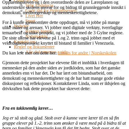
Costa del Sol
Opplæringsloven og i den overordnede delen av Læreplanen og
Velg Andalucia
understreker skolens ansvar for og bidrag til grunnleggende innsikt i
Gode råd for flytteprosessen
demokrati, medborgerskap og menneskerettighetene.
Livet Her
Sport
For å kunne gjennomføre dette oppdraget, må vi jobbe på mange
Nyheter
ulike måter og arenaer. Vi jobber med digitale verktøy, tverrfaglige
Rektors hjørne
temaarbeid og ulike prosjekt, og vi jobber med de 3 Gylne reglene.
Nyhetsarkiv
De siste ukene har elevene på 1.og 2. trinn også jobbet med et
Kontakt oss
veldedighetsprosjekt knyttet til bistand til familier i Venezuela.
Regler og dokumenter
Alle dokumenter – side
Du kan lese mer om dette her:
Innsats for andre | Norskeskolen
Gjennom dette prosjektet har elevene fått et innblikk i hverdagen til
mennesker på den andre siden av jordkloden, som har det ganske
annerledes enn vi har det. De har lært om bistandsarbeid, om
demokrati og menneskerettigheter og de har hatt mange gode etiske
diskusjoner og refleksjoner. Kontaktlærer Linda, som er ildsjelen og
drivkraften bak dette prosjektet har skrevet dette:
Fra en takknemlig lærer…
Jeg er så stolt og glad. Stolt over å kunne være lærer til en så fin
gruppe elever på 1.-2. trinn som ønsker å være med på å bidra til at
barn og familier i Venezuela kan få det litt bedre. Stolt over at de