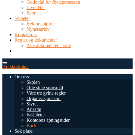
Gode råd for flytteprosessen
Livet Her
Sport
Nyheter
Rektors hjørne
Nyhetsarkiv
Kontakt oss
Regler og dokumenter
Alle dokumenter – side
TEL: 0034 952 577 380
post@dnsmalaga.com
Norskeskolen
Om oss
Skolen
Ofte stilte spørsmål
Våre tre gylne regler
Organisasjonskart
Styret
Ansatte
Fasiliteter
Kontorets åpningstider
Back
Søk plass