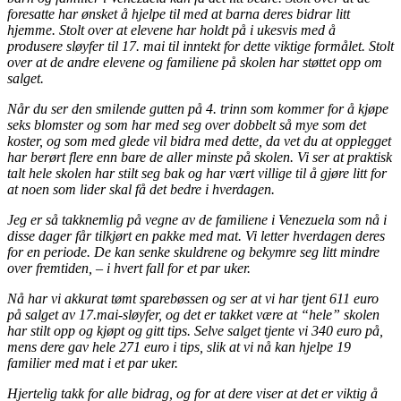
foresatte har ønsket å hjelpe til med at barna deres bidrar litt
hjemme. Stolt over at elevene har holdt på i ukesvis med å
produsere sløyfer til 17. mai til inntekt for dette viktige formålet. Stolt
over at de andre elevene og familiene på skolen har støttet opp om
salget.
Når du ser den smilende gutten på 4. trinn som kommer for å kjøpe
seks blomster og som har med seg over dobbelt så mye som det
koster, og som med glede vil bidra med dette, da vet du at opplegget
har berørt flere enn bare de aller minste på skolen. Vi ser at praktisk
talt hele skolen har stilt seg bak og har vært villige til å gjøre litt for
at noen som lider skal få det bedre i hverdagen.
Jeg er så takknemlig på vegne av de familiene i Venezuela som nå i
disse dager får tilkjørt en pakke med mat. Vi letter hverdagen deres
for en periode. De kan senke skuldrene og bekymre seg litt mindre
over fremtiden, – i hvert fall for et par uker.
Nå har vi akkurat tømt sparebøssen og ser at vi har tjent 611 euro
på salget av 17.mai-sløyfer, og det er takket være at “hele” skolen
har stilt opp og kjøpt og gitt tips. Selve salget tjente vi 340 euro på,
mens dere gav hele 271 euro i tips, slik at vi nå kan hjelpe 19
familier med mat i et par uker.
Hjertelig takk for alle bidrag, og for at dere viser at det er viktig å