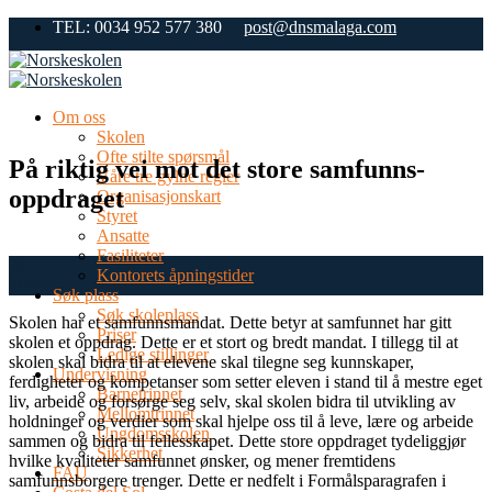
Skip
TEL: 0034 952 577 380
post@dnsmalaga.com
to
content
Om oss
Skolen
Ofte stilte spørsmål
På riktig vei mot det store samfunns-
Våre tre gylne regler
oppdraget
Organisasjonskart
Styret
Ansatte
Fasiliteter
28
Kontorets åpningstider
May
Søk plass
Søk skoleplass
Skolen har et samfunnsmandat. Dette betyr at samfunnet har gitt
Priser
skolen et oppdrag. Dette er et stort og bredt mandat. I tillegg til at
Ledige stillinger
skolen skal bidra til at elevene skal tilegne seg kunnskaper,
Undervisning
ferdigheter og kompetanser som setter eleven i stand til å mestre eget
Barnetrinnet
liv, arbeide og forsørge seg selv, skal skolen bidra til utvikling av
Mellomtrinnet
holdninger og verdier som skal hjelpe oss til å leve, lære og arbeide
Ungdomsskolen
sammen og bidra til fellesskapet. Dette store oppdraget tydeliggjør
Sikkerhet
hvilke kvaliteter samfunnet ønsker, og mener fremtidens
FAU
samfunnsborgere trenger. Dette er nedfelt i Formålsparagrafen i