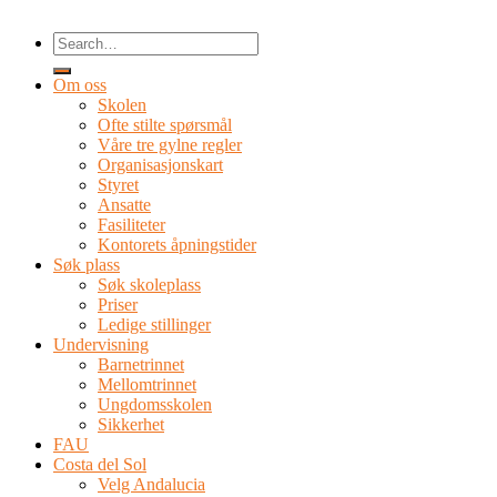
Om oss
Skolen
Ofte stilte spørsmål
Våre tre gylne regler
Organisasjonskart
Styret
Ansatte
Fasiliteter
Kontorets åpningstider
Søk plass
Søk skoleplass
Priser
Ledige stillinger
Undervisning
Barnetrinnet
Mellomtrinnet
Ungdomsskolen
Sikkerhet
FAU
Costa del Sol
Velg Andalucia